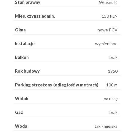
Stan prawny
Własność
Mies. czynsz admin.
150 PLN
Okna
nowe PCV
Instalacje
wymienione
Balkon
brak
Rok budowy
1950
Parking strzeżony (odległość w metrach)
100 m
Widok
na ulicę
Gaz
brak
Woda
tak - miejska