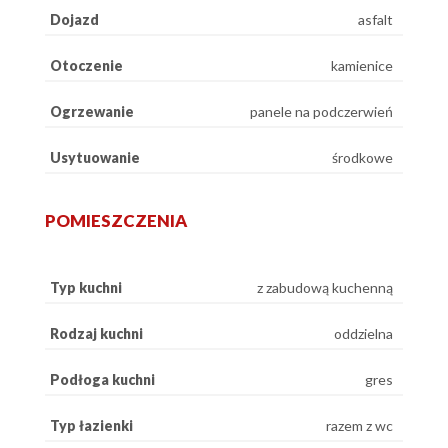
Dojazd
asfalt
Otoczenie
kamienice
Ogrzewanie
panele na podczerwień
Usytuowanie
środkowe
POMIESZCZENIA
Typ kuchni
z zabudową kuchenną
Rodzaj kuchni
oddzielna
Podłoga kuchni
gres
Typ łazienki
razem z wc