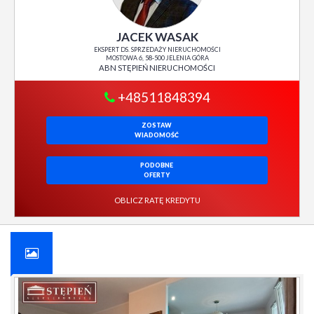
JACEK WASAK
EKSPERT DS. SPRZEDAŻY NIERUCHOMOŚCI
MOSTOWA 6, 58-500 JELENIA GÓRA
ABN STĘPIEŃ NIERUCHOMOŚCI
+48511848394
ZOSTAW
WIADOMOŚĆ
PODOBNE
OFERTY
OBLICZ RATĘ KREDYTU