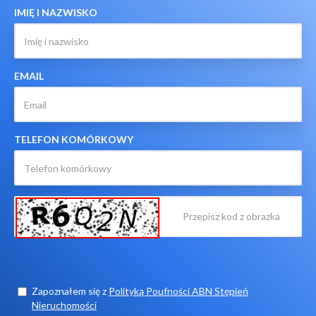
IMIĘ I NAZWISKO
EMAIL
TELEFON KOMÓRKOWY
Zapoznałem się z
Polityką Poufności ABN Stępień
Nieruchomości