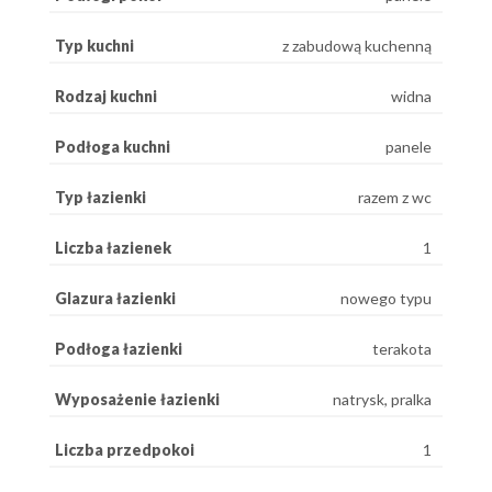
Typ kuchni
z zabudową kuchenną
Rodzaj kuchni
widna
Podłoga kuchni
panele
Typ łazienki
razem z wc
Liczba łazienek
1
Glazura łazienki
nowego typu
Podłoga łazienki
terakota
Wyposażenie łazienki
natrysk, pralka
Liczba przedpokoi
1