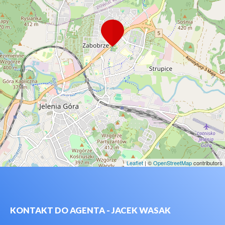
Leaflet
| ©
OpenStreetMap
contributors
KONTAKT DO AGENTA - JACEK WASAK