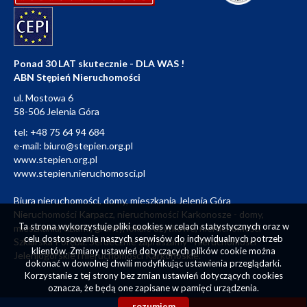
Ponad 30 LAT skutecznie - DLA WAS !
ABN Stępień Nieruchomości
ul. Mostowa 6
58-506 Jelenia Góra
tel:
+48 75 64 94 684
e-mail:
biuro@stepien.org.pl
www.stepien.org.pl
www.stepien.nieruchomosci.pl
Biura nieruchomości, domy, mieszkania Jelenia Góra
Nieruchomości Karpacz, nieruchomości Karkonosze - domy,
Ta strona wykorzystuje pliki cookies w celach statystycznych oraz w
mieszkania, działki, grunty, lokale użytkowe, nieruchomości
celu dostosowania naszych serwisów do indywidualnych potrzeb
Szklarska Poręba. Serdecznie zapraszamy - nieruchomości
klientów. Zmiany ustawień dotyczących plików cookie można
Jeleniogórskie i nieruchomości Karkonoskie.
dokonać w dowolnej chwili modyfikując ustawienia przeglądarki.
Korzystanie z tej strony bez zmian ustawień dotyczących cookies
oznacza, że będą one zapisane w pamięci urządzenia.
rozumiem