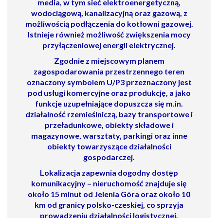
media, w tym
sieć elektroenergetyczną,
wodociągową, kanalizacyjną oraz gazową
, z
możliwością podłączenia do kotłowni gazowej.
Istnieje również możliwość zwiększenia mocy
przyłączeniowej energii elektrycznej.
Zgodnie z miejscowym planem
zagospodarowania przestrzennego teren
oznaczony symbolem
U/P3
przeznaczony jest
pod
usługi komercyjne oraz produkcję
, a jako
funkcje uzupełniające dopuszcza się m.in.
działalność rzemieślniczą, bazy transportowe i
przeładunkowe, obiekty składowe i
magazynowe, warsztaty, parkingi oraz inne
obiekty towarzyszące działalności
gospodarczej.
Lokalizacja zapewnia
dogodny dostęp
komunikacyjny
– nieruchomość znajduje się
około 15 minut od
Jelenia Góra
oraz około 10
km od granicy polsko-czeskiej, co sprzyja
prowadzeniu działalności logistycznej,