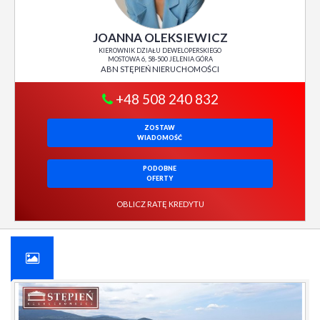
JOANNA OLEKSIEWICZ
KIEROWNIK DZIAŁU DEWELOPERSKIEGO
MOSTOWA 6, 58-500 JELENIA GÓRA
ABN STĘPIEŃ NIERUCHOMOŚCI
+48 508 240 832
ZOSTAW
WIADOMOŚĆ
PODOBNE
OFERTY
OBLICZ RATĘ KREDYTU