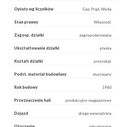
Opłaty wg liczników
Gaz, Prąd, Woda
Stan prawny
Własność
Zagosp. działki
zagospodarowana
Ukształtowanie działki
płaska
Kształt działki
prostokąt
Podst. materiał budowlany
murowany
Rok budowy
1960
Przeznaczenie hali
produkcyjno-magazynowy
Dojazd
droga wewnętrzna
Otoczenie
zabudowane