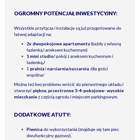
OGROMNY POTENCJAŁ INWESTYCYJNY:
Wszystkie przyłącza i instalacje są już przygotowane do
łatwej adaptacji na:
2x dwupokojowe apartamenty
(każdy z własną
łazienką i aneksem kuchennym)
1 mini studio/
pokój z aneksem kuchennym i
łazienką
./
1
pralnia
i
narciarnia/suszarnia
/dla gości
wspólna/
Można też bez problemu wrócić do pierwotnego układu i
stworzyć
piękne, przestronne 3-4-pokojowe- wysokie
mieszkanie
z częścią ogrodu i miejscem parkingowym.
DODATKOWE ATUTY:
Piwnica
do wykorzystania (znajduje się tam piec
dwufunkcyjny gazowy).