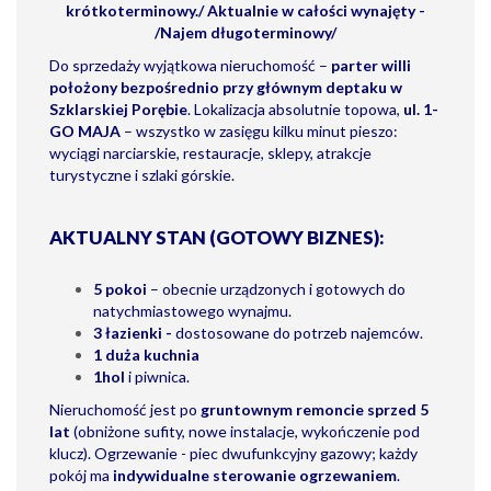
krótkoterminowy./ Aktualnie w całości wynajęty -
/Najem długoterminowy/
Do sprzedaży wyjątkowa nieruchomość –
parter willi
położony bezpośrednio przy głównym deptaku w
Szklarskiej Porębie
. Lokalizacja absolutnie topowa,
ul. 1-
GO MAJA
– wszystko w zasięgu kilku minut pieszo:
wyciągi narciarskie, restauracje, sklepy, atrakcje
turystyczne i szlaki górskie.
AKTUALNY STAN (GOTOWY BIZNES):
5 pokoi
– obecnie urządzonych i gotowych do
natychmiastowego wynajmu.
3 łazienki -
dostosowane do potrzeb najemców.
1 duża kuchnia
1hol
i piwnica.
Nieruchomość jest po
gruntownym remoncie sprzed 5
lat
(obniżone sufity, nowe instalacje, wykończenie pod
klucz). Ogrzewanie - piec dwufunkcyjny gazowy; k
ażdy
pokój ma
indywidualne sterowanie ogrzewaniem
.