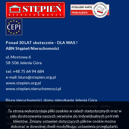
Ponad 30 LAT skutecznie - DLA WAS !
ABN Stępień Nieruchomości
ul. Mostowa 6
58-506 Jelenia Góra
tel:
+48 75 64 94 684
e-mail:
biuro@stepien.org.pl
www.stepien.org.pl
www.stepien.nieruchomosci.pl
Biura nieruchomości, domy, mieszkania Jelenia Góra
Nieruchomości Karpacz, nieruchomości Karkonosze - domy,
Ta strona wykorzystuje pliki cookies w celach statystycznych oraz w
mieszkania, działki, grunty, lokale użytkowe, nieruchomości
celu dostosowania naszych serwisów do indywidualnych potrzeb
Szklarska Poręba. Serdecznie zapraszamy - nieruchomości
klientów. Zmiany ustawień dotyczących plików cookie można
Jeleniogórskie i nieruchomości Karkonoskie.
dokonać w dowolnej chwili modyfikując ustawienia przeglądarki.