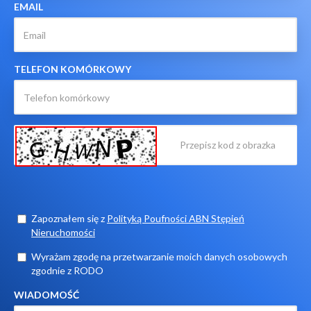
EMAIL
TELEFON KOMÓRKOWY
Zapoznałem się z
Polityką Poufności ABN Stępień
Nieruchomości
Wyrażam zgodę na przetwarzanie moich danych osobowych
zgodnie z RODO
WIADOMOŚĆ