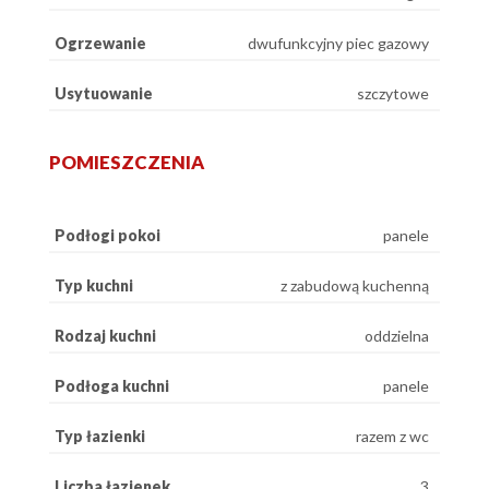
Ogrzewanie
dwufunkcyjny piec gazowy
Usytuowanie
szczytowe
POMIESZCZENIA
Podłogi pokoi
panele
Typ kuchni
z zabudową kuchenną
Rodzaj kuchni
oddzielna
Podłoga kuchni
panele
Typ łazienki
razem z wc
Liczba łazienek
3