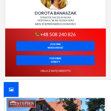
DOROTA BANASZAK
DYREKTOR NACZELNY BIURA
MOSTOWA 6, 58-500 JELENIA GÓRA
ABN STĘPIEŃ NIERUCHOMOŚCI
+48 508 240 826
ZOSTAW
WIADOMOŚĆ
PODOBNE
OFERTY
OBLICZ RATĘ KREDYTU