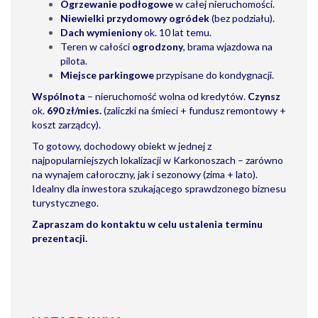
Ogrzewanie podłogowe
w całej nieruchomości.
Niewielki przydomowy ogródek
(bez podziału).
Dach wymieniony
ok. 10 lat temu.
Teren w całości
ogrodzony
, brama wjazdowa na
pilota.
Miejsce parkingowe
przypisane do kondygnacji.
Wspólnota
– nieruchomość wolna od kredytów.
Czynsz
ok.
690 zł/mies.
(zaliczki na śmieci + fundusz remontowy +
koszt zarządcy).
To gotowy, dochodowy obiekt w jednej z
najpopularniejszych lokalizacji w Karkonoszach – zarówno
na wynajem całoroczny, jak i sezonowy (zima + lato).
Idealny dla inwestora szukającego sprawdzonego biznesu
turystycznego.
Zapraszam do kontaktu w celu ustalenia terminu
prezentacji.