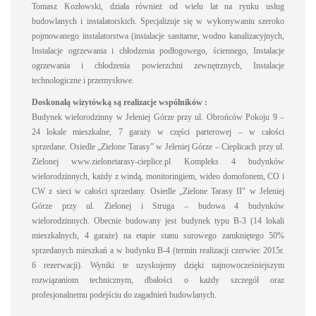
Tomasz Kozłowski, działa również od wielu lat na rynku usług
budowlanych i instalatorskich. Specjalizuje się w wykonywaniu szeroko
pojmowanego instalatorstwa (instalacje sanitarne, wodno kanalizacyjnych,
Instalacje ogrzewania i chłodzenia podłogowego, ściennego, Instalacje
ogrzewania i chłodzenia powierzchni zewnętrznych, Instalacje
technologiczne i przemysłowe.
Doskonałą wizytówką są realizacje wspólników :
Budynek wielorodzinny w Jeleniej Górze przy ul. Obrońców Pokoju 9 –
24 lokale mieszkalne, 7 garaży w części parterowej – w całości
sprzedane. Osiedle „Zielone Tarasy” w Jeleniej Górze – Cieplicach przy ul.
Zielonej www.zielonetarasy-cieplice.pl Kompleks 4 budynków
wielorodzinnych, każdy z windą, monitoringiem, wideo domofonem, CO i
CW z sieci w całości sprzedany. Osiedle „Zielone Tarasy II" w Jeleniej
Górze przy ul. Zielonej i Struga – budowa 4 budynków
wielorodzinnych. Obecnie budowany jest budynek typu B-3 (14 lokali
mieszkalnych, 4 garaże) na etapie stanu surowego zamkniętego 50%
sprzedanych mieszkań a w budynku B-4 (termin realizacji czerwiec 2015r.
6 rezerwacji). Wyniki te uzyskujemy dzięki najnowocześniejszym
rozwiązaniom technicznym, dbałości o każdy szczegół oraz
profesjonalnemu podejściu do zagadnień budowlanych.