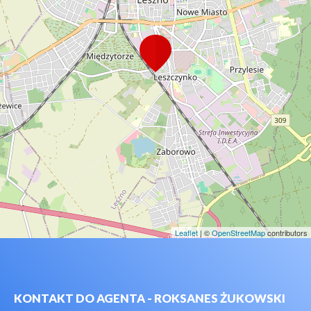
Leaflet
| ©
OpenStreetMap
contributors
KONTAKT DO AGENTA - ROKSANES ŻUKOWSKI