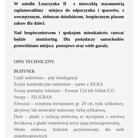
W osiedlu Leszczynko II z niezwykłą starannością
zaplanowaliśmy miejsca do odpoczynku i spacerów, z
wewnętrznym, zielonym dziedzińcem, bezpiecznym placem
zabaw dla dzieci.
Nad bezpieczeństwem i spokojem mieszkańców czuwać
będzie monitoring. Dla posiadaczy samochodów
przewidziano miejsca postojowe oraz wiele garaży.
OPIS TECHNICZNY:
BUDYNEK
Część nadziemna – pięć kondygnacji
Ściany konstrukcyjne nadziemne – parter z SILKA
Ściany pomiędzy lokalami – Porotan T24 lub Silikat E25
Stropy – FILIGRAN
Elewacja – ocieplona styropianem gr. 20 cm, tynk sylikatowy,
akrylowy lub mineralny malowany farbą sylikatową,
Dach – płaski z izolacją termiczną ze styropianu z warstwą
dociskową z gładzi cementowej kryty papą termozgrzewalną.
Winda osobowa, budynek przystosowany dla osób
niepełnosprawnych