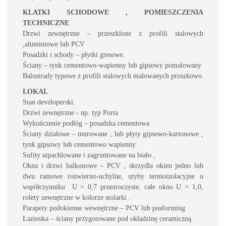
KLATKI SCHODOWE , POMIESZCZENIA
TECHNICZNE
Drzwi zewnętrzne – przeszklone z profili stalowych
,aluminiowe lub PCV
Posadzki i schody – płytki gresowe.
Ściany – tynk cementowo-wapienny lub gipsowy pomalowany
Balustrady typowe z profili stalowych malowanych proszkowo
LOKAL
Stan developerski:
Drzwi zewnętrzne - np. typ Porta
Wykończenie podłóg – posadzka cementowa
Ściany działowe – murowane , lub płyty gipsowo-kartonowe ,
tynk gipsowy lub cementowo wapienny
Sufity szpachlowane i zagruntowane na biało ,
Okna i drzwi balkonowe – PCV , skrzydła okien jedno lub
dwu ramowe rozwierno-uchylne, szyby termoizolacyjne o
współczynniku U = 0,7 przezroczyste, całe okno U = 1,0,
rolety zewnętrzne w kolorze stolarki .
Parapety podokienne wewnętrzne – PCV lub posforming
Łazienka – ściany przygotowane pod okładzinę ceramiczną