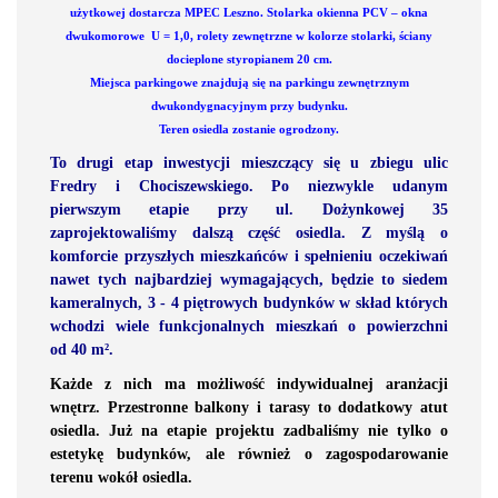
użytkowej dostarcza MPEC Leszno. Stolarka okienna PCV – okna
dwukomorowe U = 1,0, rolety zewnętrzne w kolorze stolarki, ściany
docieplone styropianem 20 cm.
Miejsca parkingowe znajdują się na parkingu zewnętrznym
dwukondygnacyjnym przy budynku.
Teren osiedla zostanie ogrodzony.
To drugi etap inwestycji mieszczący się u zbiegu ulic
Fredry i Chociszewskiego. Po niezwykle udanym
pierwszym etapie przy ul. Dożynkowej 35
zaprojektowaliśmy dalszą część osiedla. Z myślą o
komforcie przyszłych mieszkańców i spełnieniu oczekiwań
nawet tych najbardziej wymagających, będzie to siedem
kameralnych, 3 - 4 piętrowych budynków w skład których
wchodzi wiele funkcjonalnych mieszkań o powierzchni
od 40 m².
Każde z nich ma możliwość indywidualnej aranżacji
wnętrz. Przestronne balkony i tarasy to dodatkowy atut
osiedla. Już na etapie projektu zadbaliśmy nie tylko o
estetykę budynków, ale również o zagospodarowanie
terenu wokół osiedla.