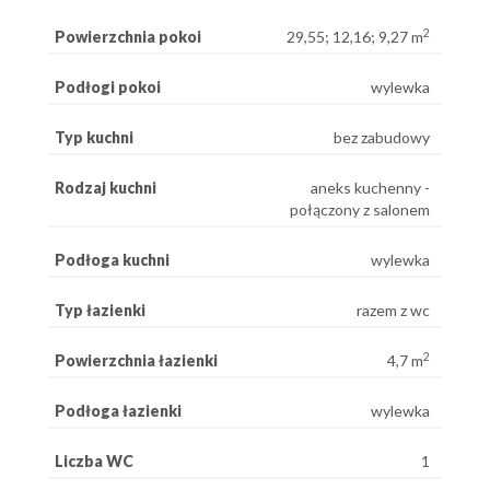
2
Powierzchnia pokoi
29,55; 12,16; 9,27 m
Podłogi pokoi
wylewka
Typ kuchni
bez zabudowy
Rodzaj kuchni
aneks kuchenny -
połączony z salonem
Podłoga kuchni
wylewka
Typ łazienki
razem z wc
2
Powierzchnia łazienki
4,7 m
Podłoga łazienki
wylewka
Liczba WC
1