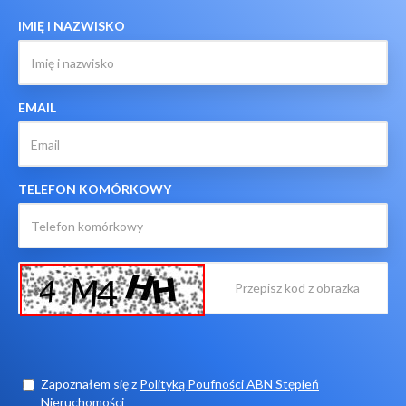
IMIĘ I NAZWISKO
EMAIL
TELEFON KOMÓRKOWY
Zapoznałem się z
Polityką Poufności ABN Stępień
Nieruchomości