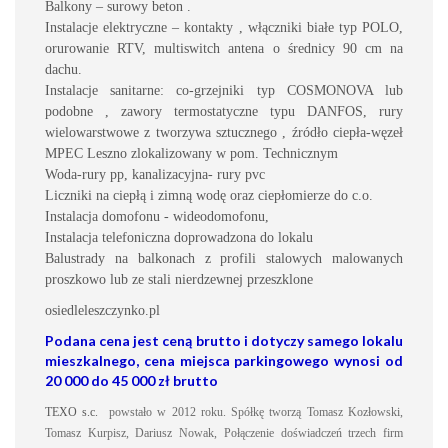
Balkony – surowy beton .
Instalacje elektryczne – kontakty , włączniki białe typ POLO,
orurowanie RTV, multiswitch antena o średnicy 90 cm na
dachu.
Instalacje sanitarne: co-grzejniki typ COSMONOVA lub
podobne , zawory termostatyczne typu DANFOS, rury
wielowarstwowe z tworzywa sztucznego , źródło ciepła-węzeł
MPEC Leszno zlokalizowany w pom. Technicznym
Woda-rury pp, kanalizacyjna- rury pvc
Liczniki na ciepłą i zimną wodę oraz ciepłomierze do c.o.
Instalacja domofonu - wideodomofonu,
Instalacja telefoniczna doprowadzona do lokalu
Balustrady na balkonach z profili stalowych malowanych
proszkowo lub ze stali nierdzewnej przeszklone
osiedleleszczynko
.pl
Podana cena jest ceną brutto i dotyczy samego lokalu
mieszkalnego, cena miejsca parkingowego wynosi od
20 000 do 45 000 zł brutto
TEXO s.c.
powstało w 2012 roku. Spółkę tworzą Tomasz Kozłowski,
Tomasz Kurpisz, Dariusz Nowak, Połączenie doświadczeń trzech firm