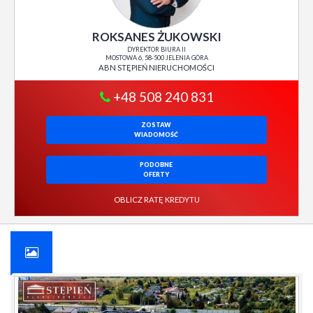
ROKSANES ŻUKOWSKI
DYREKTOR BIURA II
MOSTOWA 6, 58-500 JELENIA GÓRA
ABN STĘPIEŃ NIERUCHOMOŚCI
+48 508 240 831
ZOSTAW
WIADOMOŚĆ
PODOBNE
OFERTY
OBLICZ RATĘ KREDYTU