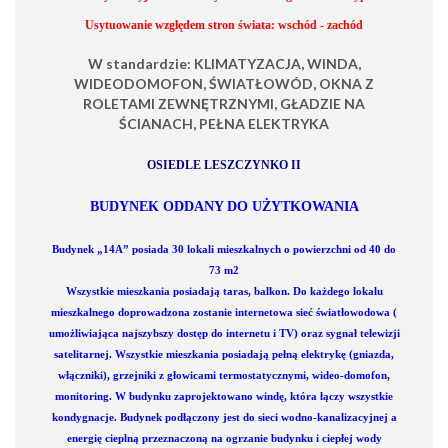
Usytuowanie względem stron świata: wschód - zachód
W standardzie: KLIMATYZACJA, WINDA,
WIDEODOMOFON, ŚWIATŁOWÓD, OKNA Z
ROLETAMI ZEWNĘTRZNYMI, GŁADZIE NA
ŚCIANACH, PEŁNA ELEKTRYKA
OSIEDLE LESZCZYNKO II
BUDYNEK ODDANY DO UŻYTKOWANIA
Budynek „14A” posiada 30 lokali mieszkalnych o powierzchni od 40 do
73 m2
Wszystkie mieszkania posiadają taras, balkon. Do każdego lokalu
mieszkalnego doprowadzona zostanie internetowa sieć światłowodowa (
umożliwiająca najszybszy dostęp do internetu i TV) oraz sygnał telewizji
satelitarnej. Wszystkie mieszkania posiadają pełną elektrykę (gniazda,
włączniki), grzejniki z głowicami termostatycznymi, wideo-domofon,
monitoring. W budynku zaprojektowano windę, która łączy wszystkie
kondygnacje. Budynek podłączony jest do sieci wodno-kanalizacyjnej a
energię cieplną przeznaczoną na ogrzanie budynku i ciepłej wody