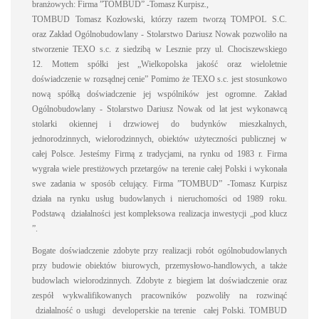
branżowych: Firma ”TOMBUD” -Tomasz Kurpisz.,
TOMBUD Tomasz Kozłowski, którzy razem tworzą TOMPOL S.C.
oraz Zakład Ogólnobudowlany - Stolarstwo Dariusz Nowak pozwoliło na
stworzenie TEXO s.c. z siedzibą w Lesznie przy ul. Chociszewskiego
12.
Mottem spółki jest „Wielkopolska jakość oraz wieloletnie
doświadczenie w rozsądnej cenie”
Pomimo że TEXO s.c. jest stosunkowo
nową spółką doświadczenie jej wspólników jest ogromne.
Zakład
Ogólnobudowlany - Stolarstwo Dariusz Nowak od lat jest wykonawcą
stolarki okiennej i drzwiowej do budynków mieszkalnych,
jednorodzinnych, wielorodzinnych, obiektów użyteczności publicznej w
całej Polsce. Jesteśmy Firmą z tradycjami, na rynku od 1983 r. Firma
wygrała wiele prestiżowych przetargów na terenie całej Polski i wykonała
swe zadania w sposób celujący.
Firma ”TOMBUD” -Tomasz Kurpisz
działa na rynku usług budowlanych i nieruchomości od 1989 roku.
Podstawą działalności jest kompleksowa realizacja inwestycji „pod klucz
”.
Bogate doświadczenie zdobyte przy realizacji robót ogólnobudowlanych
przy budowie obiektów biurowych, przemysłowo-handlowych, a także
budowlach wielorodzinnych. Zdobyte z biegiem lat doświadczenie oraz
zespół wykwalifikowanych pracowników pozwoliły na rozwinąć
działalność o usługi developerskie na terenie całej Polski.
TOMBUD