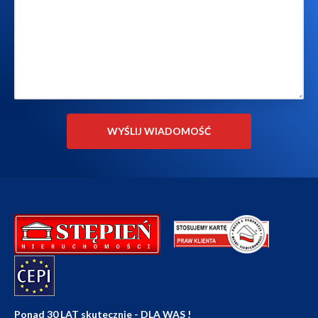
Ponad 30 LAT skutecznie - DLA WAS !