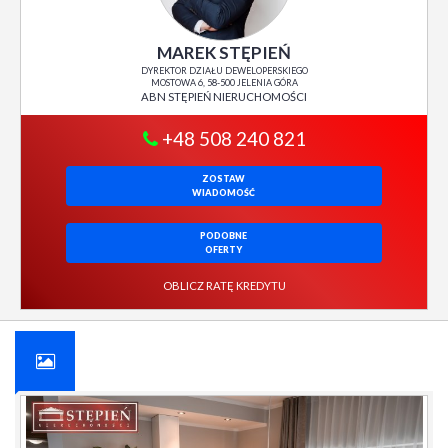
MAREK STĘPIEŃ
DYREKTOR DZIAŁU DEWELOPERSKIEGO
MOSTOWA 6, 58-500 JELENIA GÓRA
ABN STĘPIEŃ NIERUCHOMOŚCI
+48 508 240 821
ZOSTAW
WIADOMOŚĆ
PODOBNE
OFERTY
OBLICZ RATĘ KREDYTU