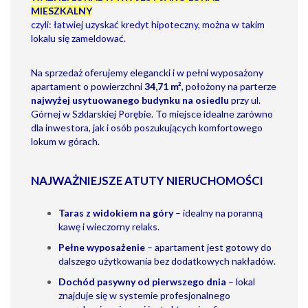
MIESZKALNY
czyli: łatwiej uzyskać kredyt hipoteczny, można w takim
lokalu się zameldować.
Na sprzedaż oferujemy elegancki i w pełni wyposażony
apartament o powierzchni
34,71 m²
, położony na parterze
najwyżej usytuowanego budynku na osiedlu
przy ul.
Górnej w Szklarskiej Porębie. To miejsce idealne zarówno
dla inwestora, jak i osób poszukujących komfortowego
lokum w górach.
NAJWAŻNIEJSZE ATUTY NIERUCHOMOŚCI
Taras z widokiem na góry
– idealny na poranną
kawę i wieczorny relaks.
Pełne wyposażenie
– apartament jest gotowy do
dalszego użytkowania bez dodatkowych nakładów.
Dochód pasywny od pierwszego dnia
– lokal
znajduje się w systemie profesjonalnego