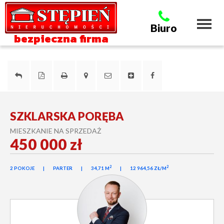
Toggl
Biuro
naviga
bezpieczna firma
SZKLARSKA PORĘBA
MIESZKANIE NA SPRZEDAŻ
450 000 zł
2
2
2 POKOJE
PARTER
34,71 M
12 964,56 ZŁ/M