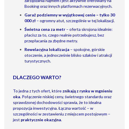
zarządzania najmem i jest aktywnie oferowany na
Booking oraz innych platformach rezerwacyjnych.
Garaż podziemny w wyjątkowej cenie – tylko 30
000 zł
– ogromny atut, szczególnie w tej lokalizacji.
Świetna cena za metr
– oferta skrojona idealnie:
płacisz za to, czego realnie potrzebujesz, bez
przepłacania za zbędne metry.
Rewelacyjna lokalizacja
– spokojne, górskie
otoczenie, a jednocześnie blisko szlaków i atrakcji
turystycznych.
DLACZEGO WARTO?
To jedna z tych ofert, które
znikają z rynku w mgnieniu
oka
. Połączenie niskiej ceny, świetnego standardu oraz
sprawdzonej dochodowości sprawia, że to idealna
propozycja inwestycyjna. Łączna wartość – w
szczególności w zestawieniu z miejscem postojowym –
jest
praktycznie okazyjna
.