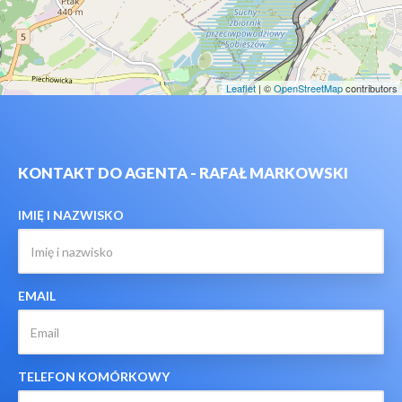
Leaflet
| ©
OpenStreetMap
contributors
KONTAKT DO AGENTA - RAFAŁ MARKOWSKI
IMIĘ I NAZWISKO
EMAIL
TELEFON KOMÓRKOWY