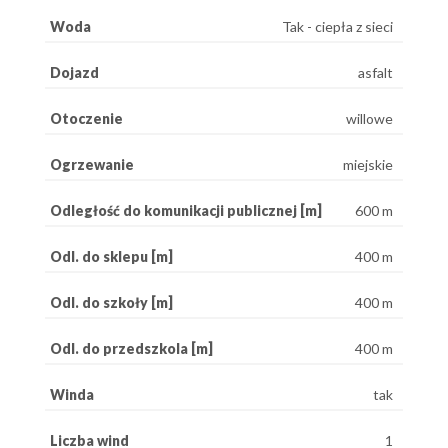
Woda
Tak - ciepła z sieci
Dojazd
asfalt
Otoczenie
willowe
Ogrzewanie
miejskie
Odległość do komunikacji publicznej [m]
600 m
Odl. do sklepu [m]
400 m
Odl. do szkoły [m]
400 m
Odl. do przedszkola [m]
400 m
Winda
tak
Liczba wind
1