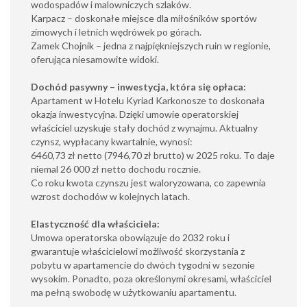
wodospadów i malowniczych szlaków.
Karpacz – doskonałe miejsce dla miłośników sportów
zimowych i letnich wędrówek po górach.
Zamek Chojnik – jedna z najpiękniejszych ruin w regionie,
oferująca niesamowite widoki.
Dochód pasywny – inwestycja, która się opłaca:
Apartament w Hotelu Kyriad Karkonosze to doskonała
okazja inwestycyjna. Dzięki umowie operatorskiej
właściciel uzyskuje stały dochód z wynajmu. Aktualny
czynsz, wypłacany kwartalnie, wynosi:
6460,73 zł netto (7946,70 zł brutto) w 2025 roku. To daje
niemal 26 000 zł netto dochodu rocznie.
Co roku kwota czynszu jest waloryzowana, co zapewnia
wzrost dochodów w kolejnych latach.
Elastyczność dla właściciela:
Umowa operatorska obowiązuje do 2032 roku i
gwarantuje właścicielowi możliwość skorzystania z
pobytu w apartamencie do dwóch tygodni w sezonie
wysokim. Ponadto, poza określonymi okresami, właściciel
ma pełną swobodę w użytkowaniu apartamentu.