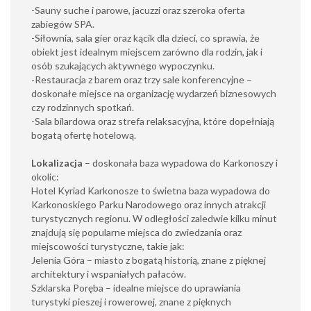
-Sauny suche i parowe, jacuzzi oraz szeroka oferta
zabiegów SPA.
-Siłownia, sala gier oraz kącik dla dzieci, co sprawia, że
obiekt jest idealnym miejscem zarówno dla rodzin, jak i
osób szukających aktywnego wypoczynku.
-Restauracja z barem oraz trzy sale konferencyjne –
doskonałe miejsce na organizację wydarzeń biznesowych
czy rodzinnych spotkań.
-Sala bilardowa oraz strefa relaksacyjna, które dopełniają
bogatą ofertę hotelową.
Lokalizacja
– doskonała baza wypadowa do Karkonoszy i
okolic:
Hotel Kyriad Karkonosze to świetna baza wypadowa do
Karkonoskiego Parku Narodowego oraz innych atrakcji
turystycznych regionu. W odległości zaledwie kilku minut
znajdują się popularne miejsca do zwiedzania oraz
miejscowości turystyczne, takie jak:
Jelenia Góra – miasto z bogatą historią, znane z pięknej
architektury i wspaniałych pałaców.
Szklarska Poręba – idealne miejsce do uprawiania
turystyki pieszej i rowerowej, znane z pięknych