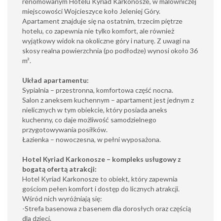
renomowanym Hotelu Kyriad Karkonosze, w malowniczej
miejscowości Wojcieszyce koło Jeleniej Góry.
Apartament znajduje się na ostatnim, trzecim piętrze
hotelu, co zapewnia nie tylko komfort, ale również
wyjątkowy widok na okoliczne góry i naturę. Z uwagi na
skosy realna powierzchnia (po podłodze) wynosi około 36
m².
Układ apartamentu:
Sypialnia – przestronna, komfortowa część nocna.
Salon z aneksem kuchennym – apartament jest jednym z
nielicznych w tym obiekcie, który posiada aneks
kuchenny, co daje możliwość samodzielnego
przygotowywania posiłków.
Łazienka – nowoczesna, w pełni wyposażona.
Hotel Kyriad Karkonosze – kompleks usługowy z
bogatą ofertą atrakcji:
Hotel Kyriad Karkonosze to obiekt, który zapewnia
gościom pełen komfort i dostęp do licznych atrakcji.
Wśród nich wyróżniają się:
-Strefa basenowa z basenem dla dorosłych oraz częścią
dla dzieci.