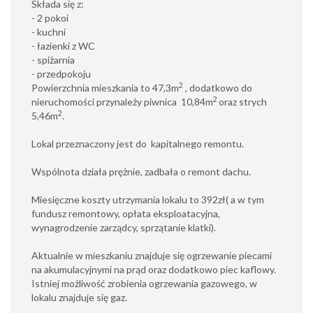
Składa się z:
- 2 pokoi
- kuchni
- łazienki z WC
- spiżarnia
- przedpokoju
2
Powierzchnia mieszkania to 47,3m
, dodatkowo do
2
nieruchomości przynależy piwnica 10,84m
oraz strych
2
5,46m
.
Lokal przeznaczony jest do kapitalnego remontu.
Wspólnota działa prężnie, zadbała o remont dachu.
Miesięczne koszty utrzymania lokalu to 392zł( a w tym
fundusz remontowy, opłata eksploatacyjna,
wynagrodzenie zarządcy, sprzątanie klatki).
Aktualnie w mieszkaniu znajduje się ogrzewanie piecami
na akumulacyjnymi na prąd oraz dodatkowo piec kaflowy.
Istniej możliwość zrobienia ogrzewania gazowego, w
lokalu znajduje się gaz.