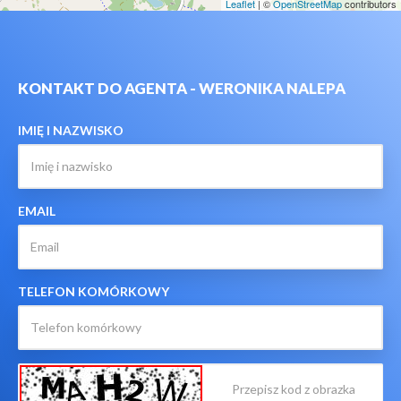
Leaflet
| ©
OpenStreetMap
contributors
KONTAKT DO AGENTA - WERONIKA NALEPA
IMIĘ I NAZWISKO
EMAIL
TELEFON KOMÓRKOWY