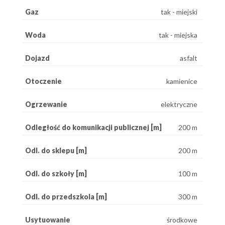
Gaz
tak - miejski
Woda
tak - miejska
Dojazd
asfalt
Otoczenie
kamienice
Ogrzewanie
elektryczne
Odległość do komunikacji publicznej [m]
200 m
Odl. do sklepu [m]
200 m
Odl. do szkoły [m]
100 m
Odl. do przedszkola [m]
300 m
Usytuowanie
środkowe