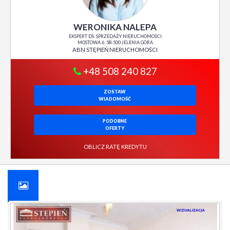
WERONIKA NALEPA
EKSPERT DS. SPRZEDAŻY NIERUCHOMOŚCI
MOSTOWA 6, 58-500 JELENIA GÓRA
ABN STĘPIEŃ NIERUCHOMOŚCI
+48 508 240 827
ZOSTAW
WIADOMOŚĆ
PODOBNE
OFERTY
OBLICZ RATĘ KREDYTU