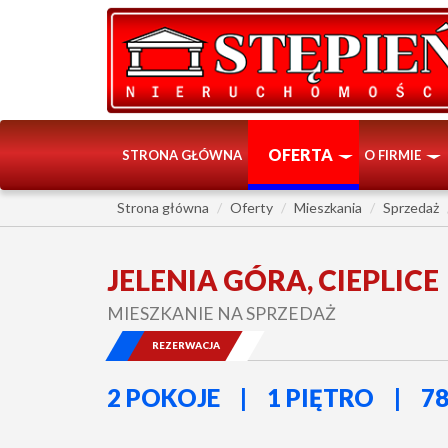
OFERTA
STRONA GŁÓWNA
O FIRMIE
Strona główna
Oferty
Mieszkania
Sprzedaż
JELENIA GÓRA, CIEPLICE
MIESZKANIE NA SPRZEDAŻ
REZERWACJA
2 POKOJE
1 PIĘTRO
78