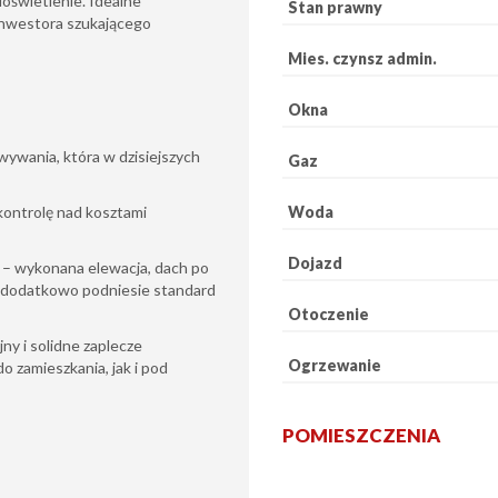
oświetlenie. Idealne
Stan prawny
b inwestora szukającego
Mies. czynsz admin.
Okna
ywania, która w dzisiejszych
Gaz
Woda
ontrolę nad kosztami
Dojazd
 – wykonana elewacja, dach po
o dodatkowo podniesie standard
Otoczenie
ny i solidne zaplecze
Ogrzewanie
 zamieszkania, jak i pod
POMIESZCZENIA