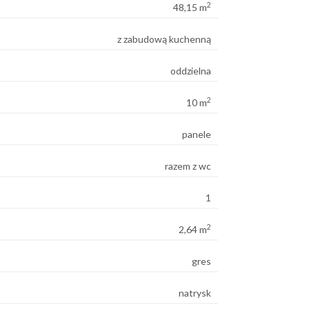
2
48,15 m
z zabudową kuchenną
oddzielna
2
10 m
panele
razem z wc
1
2
2,64 m
gres
natrysk