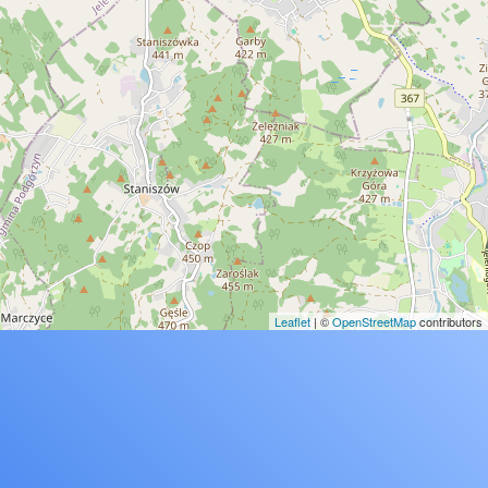
Leaflet
| ©
OpenStreetMap
contributors