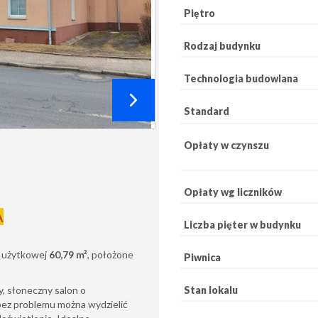
Piętro
Rodzaj budynku
Technologia budowlana
Standard
Opłaty w czynszu
Opłaty wg liczników
A
Liczba pięter w budynku
i użytkowej
60,79 m
²
, położone
Piwnica
Stan lokalu
, słoneczny salon o
bez problemu można wydzielić