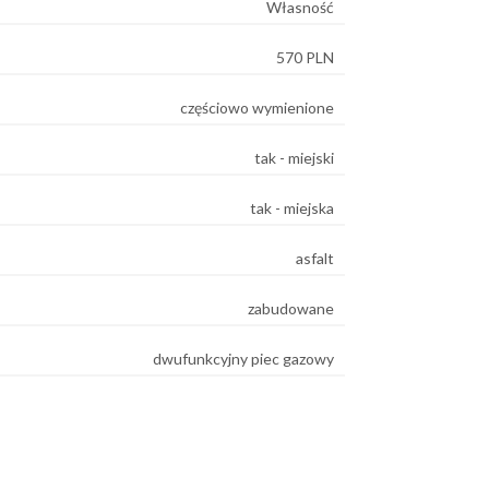
Własność
570 PLN
częściowo wymienione
tak - miejski
tak - miejska
asfalt
zabudowane
dwufunkcyjny piec gazowy