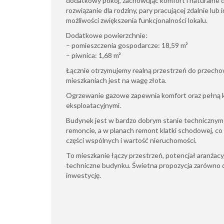
dodatkowy pokój, zachowując komfort i naturalne d
rozwiązanie dla rodziny, pary pracującej zdalnie lu
możliwości zwiększenia funkcjonalności lokalu.
Dodatkowe powierzchnie:
– pomieszczenia gospodarcze: 18,59 m²
– piwnica: 1,68 m²
Łącznie otrzymujemy realną przestrzeń do przechow
mieszkaniach jest na wagę złota.
Ogrzewanie gazowe zapewnia komfort oraz pełną k
eksploatacyjnymi.
Budynek jest w bardzo dobrym stanie technicznym
remoncie, a w planach remont klatki schodowej, c
części wspólnych i wartość nieruchomości.
To mieszkanie łączy przestrzeń, potencjał aranżacyj
techniczne budynku. Świetna propozycja zarówno do
inwestycję.