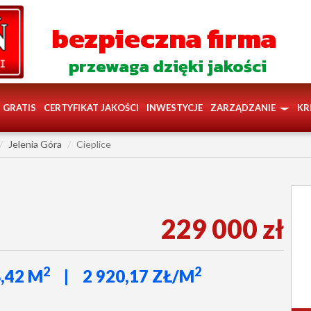
bezpieczna firma
przewaga dzięki jakości
GRATIS
CERTYFIKAT JAKOŚCI
INWESTYCJE
ZARZĄDZANIE
KR
Jelenia Góra
Cieplice
229 000 zł
2
2
,42 M
2 920,17 ZŁ/M