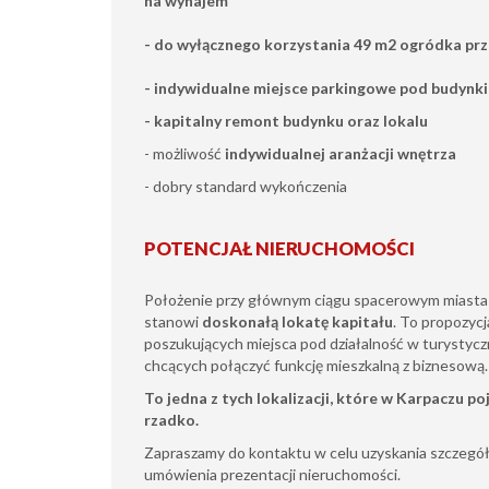
na wynajem
- do wyłącznego korzystania 49 m2 ogródka pr
- indywidualne miejsce parkingowe pod budynk
- kapitalny remont budynku oraz lokalu
- możliwość
indywidualnej aranżacji wnętrza
- dobry standard wykończenia
POTENCJAŁ NIERUCHOMOŚCI
Położenie przy głównym ciągu spacerowym miasta 
stanowi
doskonałą lokatę kapitału
. To propozyc
poszukujących miejsca pod działalność w turystyczn
chcących połączyć funkcję mieszkalną z biznesową.
To jedna z tych lokalizacji, które w Karpaczu po
rzadko.
Zapraszamy do kontaktu w celu uzyskania szczegół
umówienia prezentacji nieruchomości.