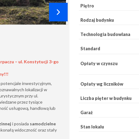
Piętro
Rodzaj budynku
Technologia budowlana
Standard
paczu – ul. Konstytucji 3-go
Opłaty w czynszu
y!!!
potencjale inwestycyjnym,
Opłaty wg liczników
oznawalnych lokalizacji w
rystycznym przy ul.
Liczba pięter w budynku
wiedzane przez tysiące
lność usługową, handlową lub
Garaż
zinnej
i posiada
samodzielne
Stan lokalu
skonałą widoczność oraz stały