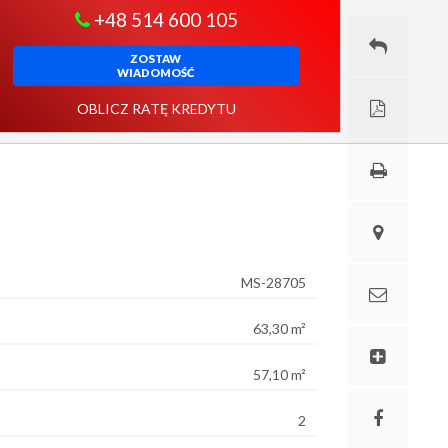
+48 514 600 105
ZOSTAW
WIADOMOŚĆ
OBLICZ RATĘ KREDYTU
MS-28705
63,30 m²
57,10 m²
2