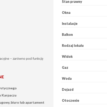
Stan prawny
Okna
Instalacje
Balkon
Rodzaj lokalu
Widok
żacyjne – zarówno pod funkcję
Gaz
NE
Woda
ystycznego
Dojazd
 w Karpaczu
Otoczenie
sługowy, biuro lub apartament