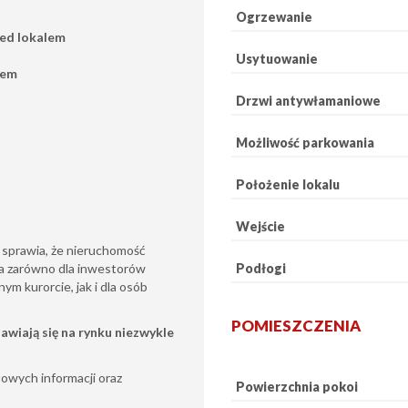
Ogrzewanie
zed lokalem
Usytuowanie
iem
Drzwi antywłamaniowe
Możliwość parkowania
Położenie lokalu
Wejście
sprawia, że nieruchomość
Podłogi
ja zarówno dla inwestorów
ym kurorcie, jak i dla osób
POMIESZCZENIA
jawiają się na rynku niezwykle
owych informacji oraz
Powierzchnia pokoi