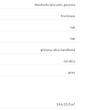
dwufunkcyjny piec gazowy
frontowe
tak
tak
główna ulica handlowa
od ulicy
gres
2
14,6 23,0 m