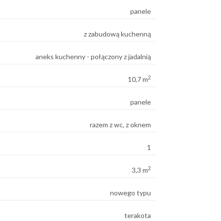
panele
z zabudową kuchenną
aneks kuchenny - połączony z jadalnią
2
10,7 m
panele
razem z wc, z oknem
1
2
3,3 m
nowego typu
terakota