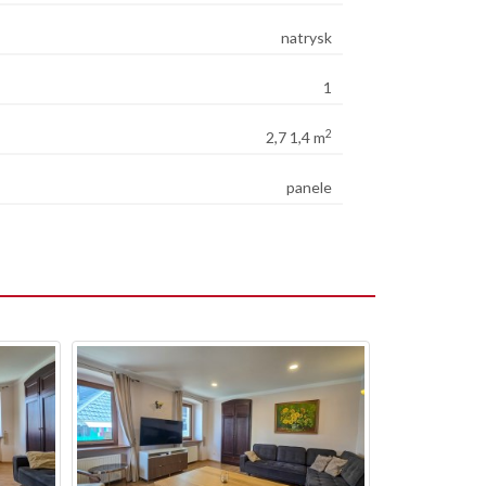
natrysk
1
2
2,7 1,4 m
panele