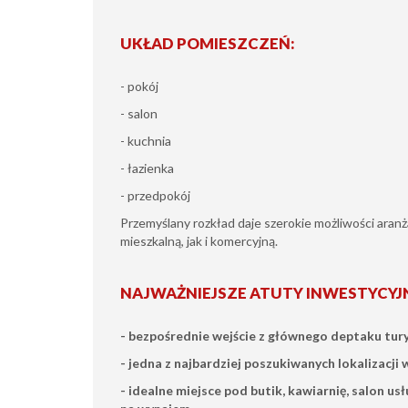
UKŁAD POMIESZCZEŃ:
- pokój
- salon
- kuchnia
- łazienka
- przedpokój
Przemyślany rozkład daje szerokie możliwości aran
mieszkalną, jak i komercyjną.
NAJWAŻNIEJSZE ATUTY INWESTYCYJ
- bezpośrednie wejście z głównego deptaku tur
- jedna z najbardziej poszukiwanych lokalizacji
- idealne miejsce pod butik, kawiarnię, salon u