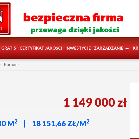
bezpieczna firma
przewaga dzięki jakości
GRATIS
CERTYFIKAT JAKOŚCI
INWESTYCJE
ZARZĄDZANIE
KR
Karpacz
1 149 000 zł
2
2
30 M
18 151,66 ZŁ/M