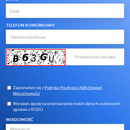
TELEFON KOMÓRKOWY
Zapoznałem się z
Polityką Poufności ABN Stępień
Nieruchomości
Wyrażam zgodę na przetwarzanie moich danych osobowych
zgodnie z RODO
WIADOMOŚĆ