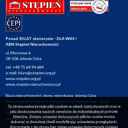
Ponad 30 LAT skutecznie - DLA WAS !
ABN Stępień Nieruchomości
ul. Mostowa 6
58-506 Jelenia Góra
tel:
+48 75 64 94 684
e-mail:
biuro@stepien.org.pl
www.stepien.org.pl
www.stepien.nieruchomosci.pl
Biura nieruchomości, domy, mieszkania Jelenia Góra
Nieruchomości Karpacz, nieruchomości Karkonosze - domy,
Ta strona wykorzystuje pliki cookies w celach statystycznych oraz w
mieszkania, działki, grunty, lokale użytkowe, nieruchomości
celu dostosowania naszych serwisów do indywidualnych potrzeb
Szklarska Poręba. Serdecznie zapraszamy - nieruchomości
klientów. Zmiany ustawień dotyczących plików cookie można
Jeleniogórskie i nieruchomości Karkonoskie.
dokonać w dowolnej chwili modyfikując ustawienia przeglądarki.
Korzystanie z tej strony bez zmian ustawień dotyczących cookies