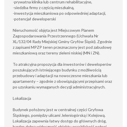
-prywatna klinika lub centrum rehabilitacyjne,
-siedziba firmy z częścią mieszkalną,
-inwestycja mieszkaniowa po odpowiedniej adaptacji,
-potencjał deweloperski
Nieruchomość objęta jest Miejscowym Planem
Zagospodarowania Przestrzennego (Uchwała Nr
XL/132/04 Rady Miejskiej Gminy Gryfów Śląski). Zgodnie
z zapisami MPZP teren przeznaczony jest pod zabudowę
mieszkaniową oraz tereny zieleni niskiej (MN i ZN).
To atrakcyjna propozycja dla inwestorów i deweloperów
poszukujących istniejącego budynku z możliwością
przebudowy i adaptacji na nowoczesne mieszkania lub
apartamenty – zgodnie z obowiązującymi przepisami oraz
po uzyskaniu wymaganych decyzji administracyjnych.
Lokalizacja
Budynek położony jest w centralnej części Gryfowa
Śląskiego, pomiędzy ulicami Jeleniogórską i Kolejową.
Lokalizacja zapewnia łatwy dostęp do głównych dróg,
bardzo dobrą widoczność obiektu oraz bliskość pełnej