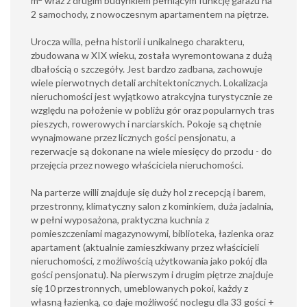
m
wraz z drugim budynkiem pełniącym funkcję garażu na
2 samochody, z nowoczesnym apartamentem na piętrze.
Urocza willa, pełna historii i unikalnego charakteru,
zbudowana w XIX wieku, została wyremontowana z dużą
dbałością o szczegóły. Jest bardzo zadbana, zachowuje
wiele pierwotnych detali architektonicznych. Lokalizacja
nieruchomości jest wyjątkowo atrakcyjna turystycznie ze
względu na położenie w pobliżu gór oraz popularnych tras
pieszych, rowerowych i narciarskich. Pokoje są chętnie
wynajmowane przez licznych gości pensjonatu, a
rezerwacje są dokonane na wiele miesięcy do przodu - do
przejęcia przez nowego właściciela nieruchomości.
Na parterze willi znajduje się duży hol z recepcją i barem,
przestronny, klimatyczny salon z kominkiem, duża jadalnia,
w pełni wyposażona, praktyczna kuchnia z
pomieszczeniami magazynowymi, biblioteka, łazienka oraz
apartament (aktualnie zamieszkiwany przez właścicieli
nieruchomości, z możliwością użytkowania jako pokój dla
gości pensjonatu). Na pierwszym i drugim piętrze znajduje
się 10 przestronnych, umeblowanych pokoi, każdy z
własną łazienką, co daje możliwość noclegu dla 33 gości +