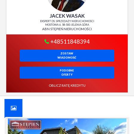
JACEK WASAK
EKSPERT DS. SPRZEDAŻY NIERUCHOMOŚCI
MOSTOWA 6, 58-500 JELENIA GÓRA
ABN STĘPIEŃ NIERUCHOMOŚCI
+48511848394
ZOSTAW
WIADOMOŚĆ
PODOBNE
OFERTY
OBLICZ RATĘ KREDYTU