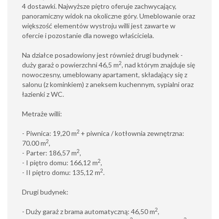
4 dostawki. Najwyższe piętro oferuje zachwycający,
panoramiczny widok na okoliczne góry. Umeblowanie oraz
większość elementów wystroju willi jest zawarte w
ofercie i pozostanie dla nowego właściciela.
Na działce posadowiony jest również drugi budynek -
2
duży garaż o powierzchni 46,5 m
, nad którym znajduje się
nowoczesny, umeblowany apartament, składający się z
salonu (z kominkiem) z aneksem kuchennym, sypialni oraz
łazienki z WC.
Metraże willi:
2
- Piwnica: 19,20 m
+ piwnica / kotłownia zewnętrzna:
2
70.00 m
,
2
- Parter: 186,57 m
,
2
- I piętro domu: 166,12 m
,
2
- II piętro domu: 135,12 m
.
Drugi budynek:
2
- Duży garaż z brama automatyczną: 46,50 m
,