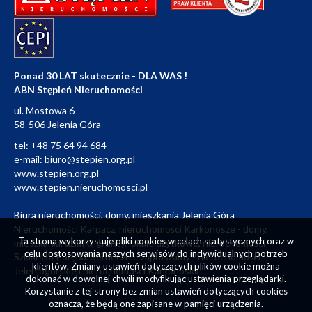
Ponad 30 LAT skutecznie - DLA WAS !
ABN Stępień Nieruchomości
ul. Mostowa 6
58-506 Jelenia Góra
tel:
+48 75 64 94 684
e-mail:
biuro@stepien.org.pl
www.stepien.org.pl
www.stepien.nieruchomosci.pl
Biura nieruchomości, domy, mieszkania Jelenia Góra
Nieruchomości Karpacz, nieruchomości Karkonosze - domy,
Ta strona wykorzystuje pliki cookies w celach statystycznych oraz w
mieszkania, działki, grunty, lokale użytkowe, nieruchomości
celu dostosowania naszych serwisów do indywidualnych potrzeb
Szklarska Poręba. Serdecznie zapraszamy - nieruchomości
klientów. Zmiany ustawień dotyczących plików cookie można
Jeleniogórskie i nieruchomości Karkonoskie.
dokonać w dowolnej chwili modyfikując ustawienia przeglądarki.
Korzystanie z tej strony bez zmian ustawień dotyczących cookies
oznacza, że będą one zapisane w pamięci urządzenia.