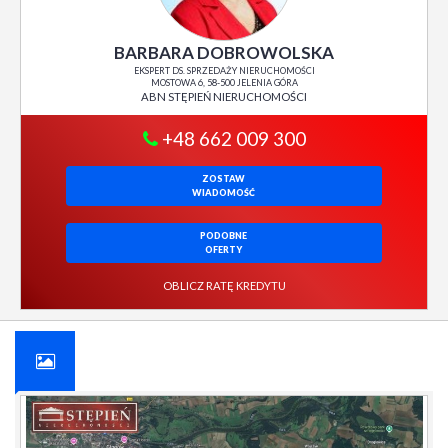
BARBARA DOBROWOLSKA
EKSPERT DS. SPRZEDAŻY NIERUCHOMOŚCI
MOSTOWA 6, 58-500 JELENIA GÓRA
ABN STĘPIEŃ NIERUCHOMOŚCI
+48 662 009 300
ZOSTAW
WIADOMOŚĆ
PODOBNE
OFERTY
OBLICZ RATĘ KREDYTU