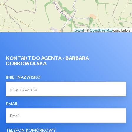
Leaflet
| ©
OpenStreetMap
contributors
KONTAKT DO AGENTA - BARBARA
DOBROWOLSKA
IMIĘ I NAZWISKO
EMAIL
TELEFON KOMÓRKOWY