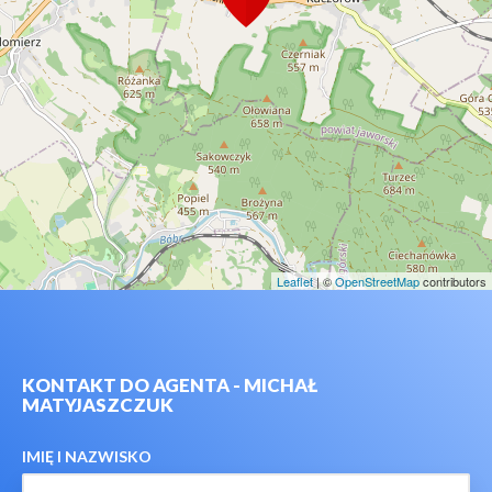
Leaflet
| ©
OpenStreetMap
contributors
KONTAKT DO AGENTA - MICHAŁ
MATYJASZCZUK
IMIĘ I NAZWISKO