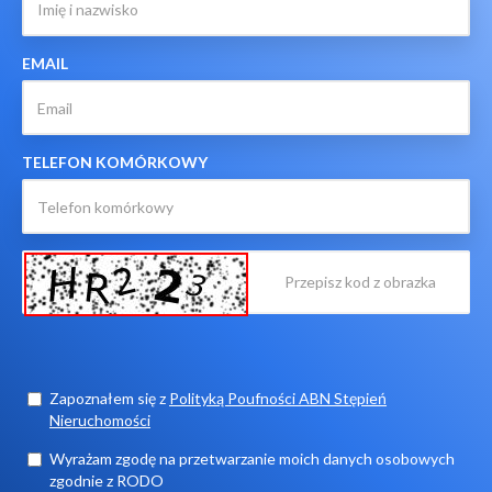
EMAIL
TELEFON KOMÓRKOWY
Zapoznałem się z
Polityką Poufności ABN Stępień
Nieruchomości
Wyrażam zgodę na przetwarzanie moich danych osobowych
zgodnie z RODO