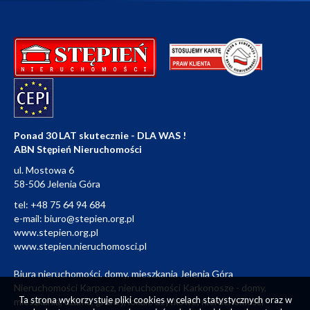
Ponad 30 LAT skutecznie - DLA WAS !
ABN Stępień Nieruchomości
ul. Mostowa 6
58-506 Jelenia Góra
tel:
+48 75 64 94 684
e-mail:
biuro@stepien.org.pl
www.stepien.org.pl
www.stepien.nieruchomosci.pl
Biura nieruchomości, domy, mieszkania Jelenia Góra
Nieruchomości Karpacz, nieruchomości Karkonosze - domy,
Ta strona wykorzystuje pliki cookies w celach statystycznych oraz w
mieszkania, działki, grunty, lokale użytkowe, nieruchomości