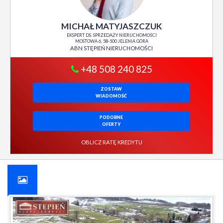
MICHAŁ MATYJASZCZUK
EKSPERT DS. SPRZEDAŻY NIERUCHOMOŚCI
MOSTOWA 6, 58-500 JELENIA GÓRA
ABN STĘPIEŃ NIERUCHOMOŚCI
+48 508 240 825
ZOSTAW
WIADOMOŚĆ
PODOBNE
OFERTY
OBLICZ RATĘ KREDYTU