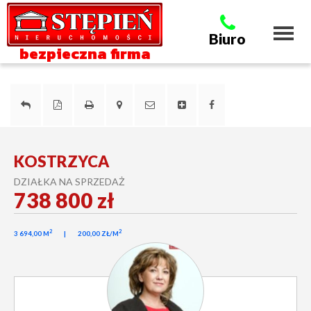
Toggl
Biuro
naviga
bezpieczna firma
KOSTRZYCA
DZIAŁKA NA SPRZEDAŻ
738 800 zł
2
2
3 694,00 M
200,00 ZŁ/M