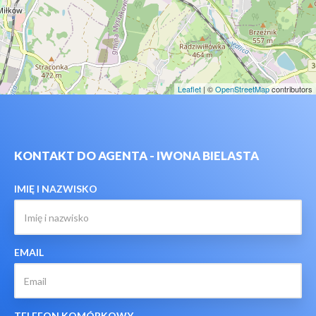
Leaflet
| ©
OpenStreetMap
contributors
KONTAKT DO AGENTA - IWONA BIELASTA
IMIĘ I NAZWISKO
EMAIL
TELEFON KOMÓRKOWY