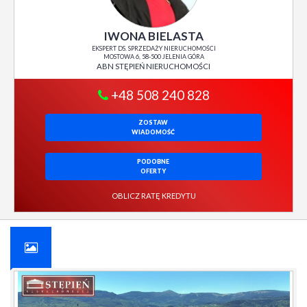
IWONA BIELASTA
EKSPERT DS. SPRZEDAŻY NIERUCHOMOŚCI
MOSTOWA 6, 58-500 JELENIA GÓRA
ABN STĘPIEŃ NIERUCHOMOŚCI
+48 508 240 828
ZOSTAW
WIADOMOŚĆ
PODOBNE
OFERTY
OBLICZ RATĘ KREDYTU