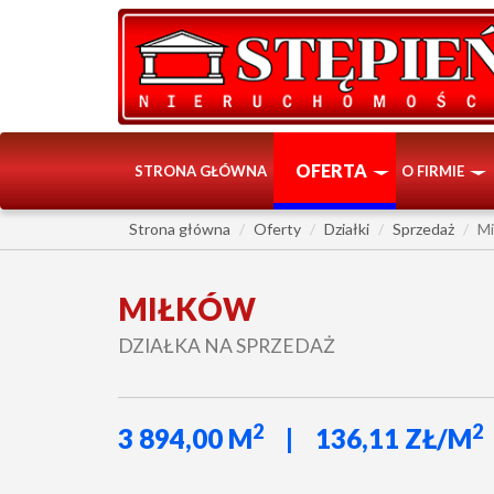
OFERTA
STRONA GŁÓWNA
O FIRMIE
Strona główna
Oferty
Działki
Sprzedaż
M
MIŁKÓW
DZIAŁKA NA SPRZEDAŻ
2
2
3 894,00 M
136,11 ZŁ/M