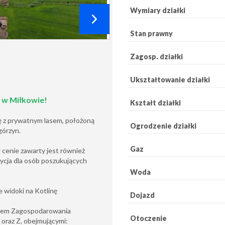
Wymiary działki
Stan prawny
Zagosp. działki
Ukształtowanie działki
 w Miłkowie!
Kształt działki
ę z prywatnym lasem, położoną
Ogrodzenie działki
górzyn.
Gaz
 cenie zawarty jest również
ycja dla osób poszukujących
Woda
e widoki na Kotlinę
Dojazd
anem Zagospodarowania
Otoczenie
oraz Z, obejmującymi: