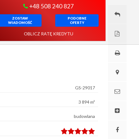
+48 508 240 827
ZOSTAW
PODOBNE
WIADOMOŚĆ
OFERTY
OBLICZ RATĘ KREDYTU
GS-29017
3 894 m²
budowlana