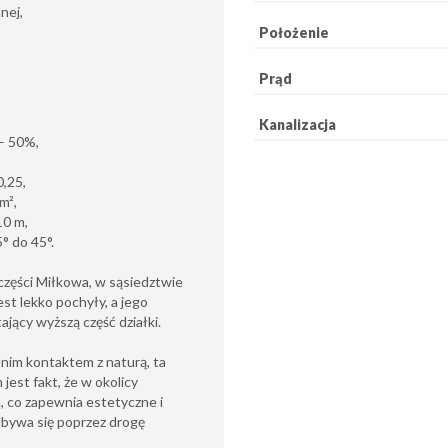
nej,
Położenie
Prąd
Kanalizacja
 – 50%,
,25,
m²,
10 m,
° do 45°.
części Miłkowa, w sąsiedztwie
st lekko pochyły, a jego
ący wyższą część działki.
dnim kontaktem z naturą, ta
jest fakt, że w okolicy
 co zapewnia estetyczne i
dbywa się poprzez drogę