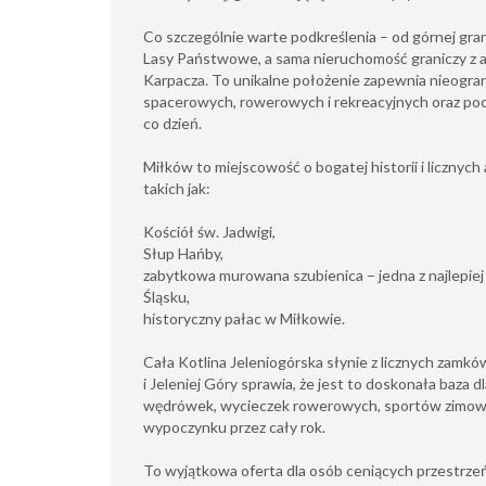
Co szczególnie warte podkreślenia – od górnej grani
Lasy Państwowe, a sama nieruchomość graniczy z a
Karpacza. To unikalne położenie zapewnia nieogr
spacerowych, rowerowych i rekreacyjnych oraz poc
co dzień.
Miłków to miejscowość o bogatej historii i licznych
takich jak:
Kościół św. Jadwigi,
Słup Hańby,
zabytkowa murowana szubienica – jedna z najlepi
Śląsku,
historyczny pałac w Miłkowie.
Cała Kotlina Jeleniogórska słynie z licznych zamków
i Jeleniej Góry sprawia, że jest to doskonała baza 
wędrówek, wycieczek rowerowych, sportów zimow
wypoczynku przez cały rok.
To wyjątkowa oferta dla osób ceniących przestrzeń