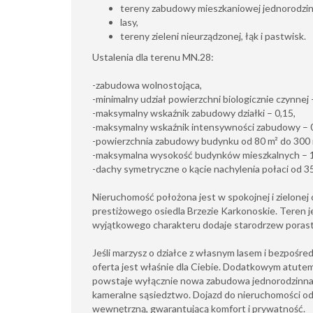
tereny zabudowy mieszkaniowej jednorodzin
lasy,
tereny zieleni nieurządzonej, łąk i pastwisk.
Ustalenia dla terenu MN.28:
-zabudowa wolnostojąca,
-minimalny udział powierzchni biologicznie czynnej
-maksymalny wskaźnik zabudowy działki – 0,15,
-maksymalny wskaźnik intensywności zabudowy – 0
-powierzchnia zabudowy budynku od 80 m² do 300 
-maksymalna wysokość budynków mieszkalnych – 
-dachy symetryczne o kącie nachylenia połaci od 35
Nieruchomość położona jest w spokojnej i zielonej 
prestiżowego osiedla Brzezie Karkonoskie. Teren je
wyjątkowego charakteru dodaje starodrzew porastaj
Jeśli marzysz o działce z własnym lasem i bezpośre
oferta jest właśnie dla Ciebie. Dodatkowym atutem 
powstaje wyłącznie nowa zabudowa jednorodzinna,
kameralne sąsiedztwo. Dojazd do nieruchomości o
wewnętrzną, gwarantującą komfort i prywatność.