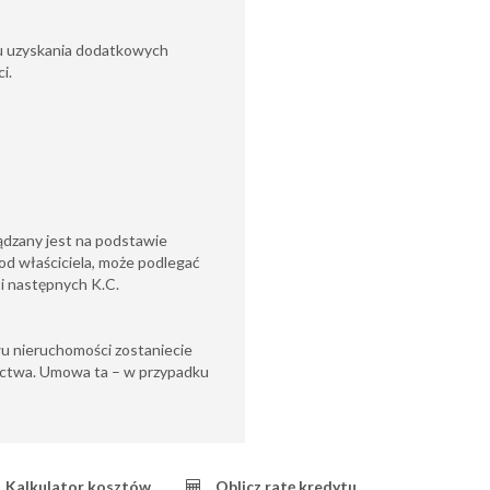
lu uzyskania dodatkowych
i.
ądzany jest na podstawie
od właściciela, może podlegać
6 i następnych K.C.
u nieruchomości zostaniecie
ctwa. Umowa ta – w przypadku
Kalkulator kosztów
Oblicz ratę kredytu