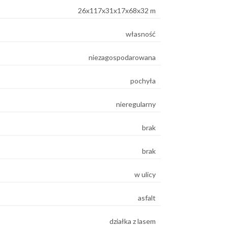
26x117x31x17x68x32 m
własność
niezagospodarowana
pochyła
nieregularny
brak
brak
w ulicy
asfalt
działka z lasem