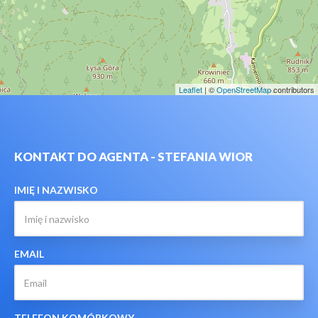
Leaflet
| ©
OpenStreetMap
contributors
KONTAKT DO AGENTA - STEFANIA WIOR
IMIĘ I NAZWISKO
EMAIL
TELEFON KOMÓRKOWY