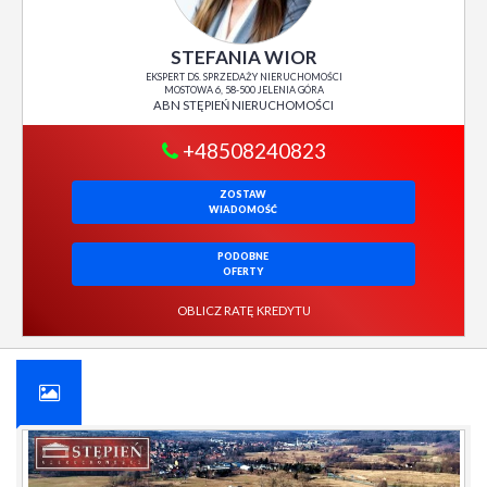
STEFANIA WIOR
EKSPERT DS. SPRZEDAŻY NIERUCHOMOŚCI
MOSTOWA 6, 58-500 JELENIA GÓRA
ABN STĘPIEŃ NIERUCHOMOŚCI
+48508240823
ZOSTAW
WIADOMOŚĆ
PODOBNE
OFERTY
OBLICZ RATĘ KREDYTU