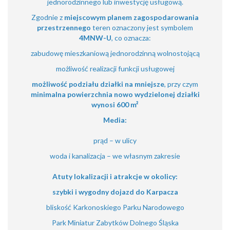
jednorodzinnego lub inwestycję usługową.
Zgodnie z
miejscowym planem zagospodarowania
przestrzennego
teren oznaczony jest symbolem
4MNW-U
, co oznacza:
zabudowę mieszkaniową jednorodzinną wolnostojącą
możliwość realizacji funkcji usługowej
możliwość podziału działki na mniejsze
, przy czym
minimalna powierzchnia nowo wydzielonej działki
wynosi 600 m²
Media:
prąd – w ulicy
woda i kanalizacja – we własnym zakresie
Atuty lokalizacji i atrakcje w okolicy:
szybki i wygodny dojazd do Karpacza
bliskość Karkonoskiego Parku Narodowego
Park Miniatur Zabytków Dolnego Śląska