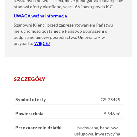
uzyskanych od właściciela, może podlegać aktualizacji i nie
stanowi oferty określonej w art. 66 i następnych K.C.
UWAGA
ważna informacja
-
Szanowni Klienci, przed zaprezentowaniem Państwu
nieruchomości zostaniecie Państwo poproszeni o
podpisanie umowy pośrednictwa. Umowa ta – w
przypadku
WIĘCEJ
SZCZEGÓŁY
Symbol oferty
GS-28495
Powierzchnia
5 546 m²
Przeznaczenie działki
budowlana, handlowo-
usługowa, inwestycyjna