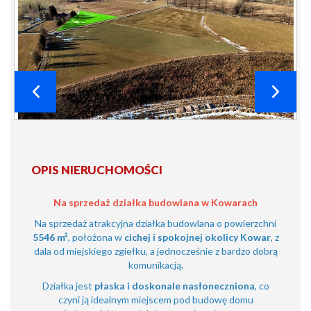
OPIS NIERUCHOMOŚCI
Na sprzedaż działka budowlana w Kowarach
Na sprzedaż atrakcyjna działka budowlana o powierzchni
5546 m²
, położona w
cichej i spokojnej okolicy Kowar
, z
dala od miejskiego zgiełku, a jednocześnie z bardzo dobrą
komunikacją.
Działka jest
płaska i doskonale nasłoneczniona
, co
czyni ją idealnym miejscem pod budowę domu