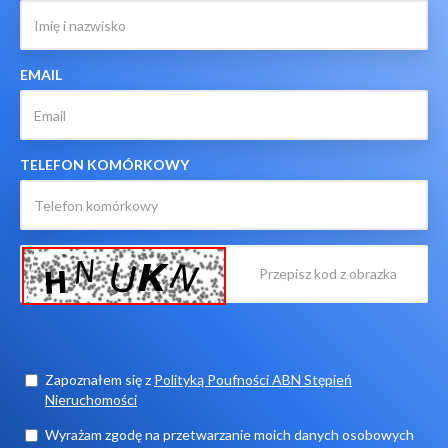
EMAIL
TELEFON KOMÓRKOWY
Zapoznałem się z
Polityką Poufności ABN Stępień
Nieruchomości
Wyrażam zgodę na przetwarzanie moich danych osobowych