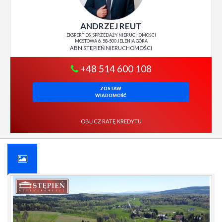
ANDRZEJ REUT
EKSPERT DS. SPRZEDAŻY NIERUCHOMOŚCI
MOSTOWA 6, 58-500 JELENIA GÓRA
ABN STĘPIEŃ NIERUCHOMOŚCI
+48 514 600 108
ZOSTAW
WIADOMOŚĆ
OBLICZ RATĘ KREDYTU