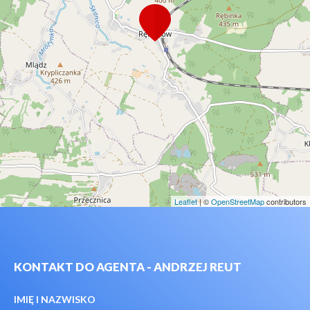
Leaflet
| ©
OpenStreetMap
contributors
KONTAKT DO AGENTA - ANDRZEJ REUT
IMIĘ I NAZWISKO