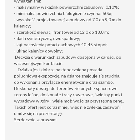
wymaganiami:
- maksymalny wskaźnik powierzchni zabudowy: 0,10%;
- minimalna powierzchnia biologicznie czynna: 60%;
- wysokość projektowanej zabudowy od 7,0 do 9,0 m do
kalenicy;
- szerokość elewacji frontowej od 12,0 do 18,0 m;
- dach symetryczny, dwuspadowy;
- kąt nachylenia połaci dachowych 40-45 stopni;
- układ kalenicy dowolny;
Decyzja o warunkach zabudowy dostępna w całości, po
wcześniejszym kontakcie.
Działka jest dobrze nasłoneczniona posiada
południową ekspozycję, na działce znajduje się studnia,
do wykonania przyłącze energetyczne oraz szambo.
Doskonały dostęp do terenów zielonych - spacerowe
tereny leśne, doskonałe trasy rowerowe, świetny punkt
wypadowy w góry - wiele możliwości za przystępną cenę..
Takich ofert jest coraz mniej, więc nie zwlekaj, zadzwoń i
umów się na prezentację.
Serdecznie zapraszam.