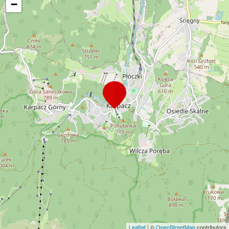
−
Leaflet
| ©
OpenStreetMap
contributors