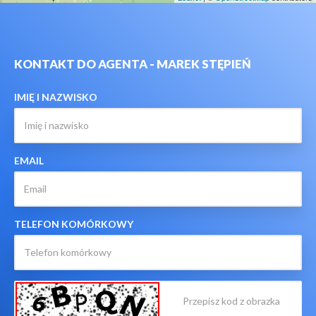
KONTAKT DO AGENTA - MAREK STĘPIEŃ
IMIĘ I NAZWISKO
EMAIL
TELEFON KOMÓRKOWY