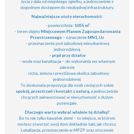
życia z dala od miejskiego zgiełku, a jednocześnie z
dogodnym dostępem do niezbędnej infrastruktury.
Najważniejsze atuty nieruchomości:
- powierzchnia:
1055 m²
- teren objęty
Miejscowym Planem Zagospodarowania
Przestrzennego
– oznaczenie
MN1, Uz
- przeznaczenie pod zabudowę mieszkaniową
jednorodzinną
- prąd przy działce
- woda oraz kanalizacja – do wykonania we własnym
zakresie
- cicha, zielona i prestiżowa okolica zabudowy
jednorodzinnej
To doskonała propozycja dla osób ceniących sobie
spokój, przestrzeń i kontakt z naturą
, a jednocześnie
chcących zainwestować w nieruchomość o dużym
potencjale.
Dlaczego warto wybrać właśnie tę działkę?
Bo to nie tylko kawałek ziemi – to miejsce, w którym
możesz stworzyć swój dom dokładnie taki, jak chcesz.
Lokalizacja, przeznaczenie w MPZP oraz otoczenie