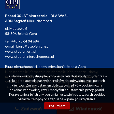
Ponad 30 LAT skutecznie - DLA WAS !
ABN Stępień Nieruchomości
ul. Mostowa 6
58-506 Jelenia Góra
tel:
+48 75 64 94 684
e-mail:
biuro@stepien.org.pl
www.stepien.org.pl
www.stepien.nieruchomosci.pl
Biura nieruchomości, domy, mieszkania Jelenia Góra
Nieruchomości Karpacz, nieruchomości Karkonosze - domy,
Ta strona wykorzystuje pliki cookies w celach statystycznych oraz w
mieszkania, działki, grunty, lokale użytkowe, nieruchomości
celu dostosowania naszych serwisów do indywidualnych potrzeb
Szklarska Poręba. Serdecznie zapraszamy - nieruchomości
klientów. Zmiany ustawień dotyczących plików cookie można
Jeleniogórskie i nieruchomości Karkonoskie.
dokonać w dowolnej chwili modyfikując ustawienia przeglądarki.
Korzystanie z tej strony bez zmian ustawień dotyczących cookies
oznacza, że będą one zapisane w pamięci urządzenia.
rozumiem
Zadzwoń
Wiadomość
Projekt - Michał Stępień | Wykonanie
Galactica