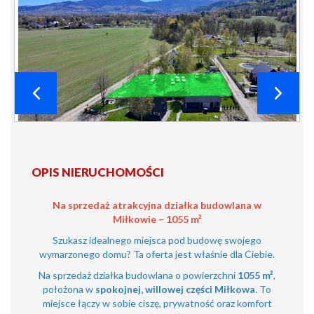
OPIS NIERUCHOMOŚCI
Na sprzedaż atrakcyjna działka budowlana w
Miłkowie – 1055 m²
Szukasz idealnego miejsca pod budowę swojego
wymarzonego domu? Ta oferta jest właśnie dla Ciebie.
Na sprzedaż działka budowlana o powierzchni
1055 m²
,
położona w
spokojnej, willowej części Miłkowa
. To
miejsce łączy w sobie ciszę, prywatność oraz komfort