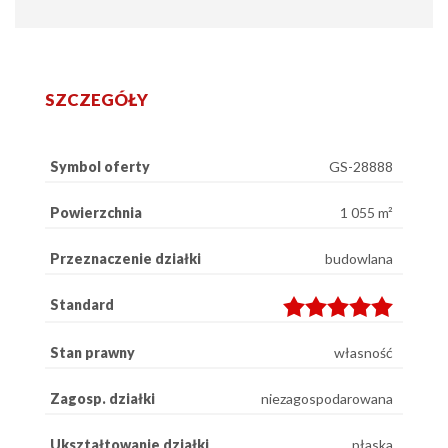
SZCZEGÓŁY
Symbol oferty
GS-28888
Powierzchnia
1 055 m²
Przeznaczenie działki
budowlana
Standard
Stan prawny
własność
Zagosp. działki
niezagospodarowana
Ukształtowanie działki
płaska