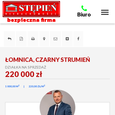
Toggl
Biuro
naviga
bezpieczna firma
ŁOMNICA, CZARNY STRUMIEŃ
DZIAŁKA NA SPRZEDAŻ
220 000 zł
2
2
1 000,00 M
220,00 ZŁ/M