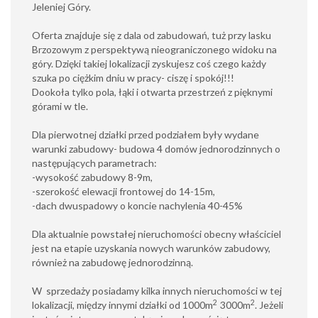
Jeleniej Góry.
Oferta znajduje się z dala od zabudowań, tuż przy lasku
Brzozowym z perspektywą nieograniczonego widoku na
góry. Dzięki takiej lokalizacji zyskujesz coś czego każdy
szuka po ciężkim dniu w pracy- ciszę i spokój!!!
Dookoła tylko pola, łąki i otwarta przestrzeń z pięknymi
górami w tle.
Dla pierwotnej działki przed podziałem były wydane
warunki zabudowy- budowa 4 domów jednorodzinnych o
następujących parametrach:
-wysokość zabudowy 8-9m,
-szerokość elewacji frontowej do 14-15m,
-dach dwuspadowy o koncie nachylenia 40-45%
Dla aktualnie powstałej nieruchomości obecny właściciel
jest na etapie uzyskania nowych warunków zabudowy,
również na zabudowę jednorodzinną.
W sprzedaży posiadamy kilka innych nieruchomości w tej
2
2
lokalizacji, między innymi działki od 1000m
3000m
. Jeżeli