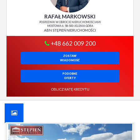
RAFAŁ MARKOWSKI
POŚREDNIK W OBROCIE NIERUCHOMOŚCIAMI
MOSTOWA 6, 58-500 JELENIA GÓRA
ABN STĘPIEŃ NIERUCHOMOŚCI
+48 662 009 200
ZOSTAW
WIADOMOŚĆ
PODOBNE
OFERTY
OBLICZ RATĘ KREDYTU