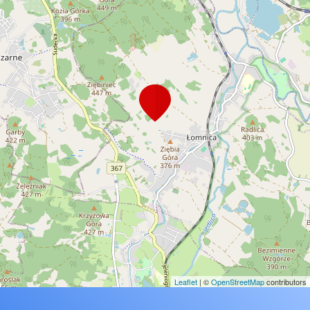
Leaflet
| ©
OpenStreetMap
contributors