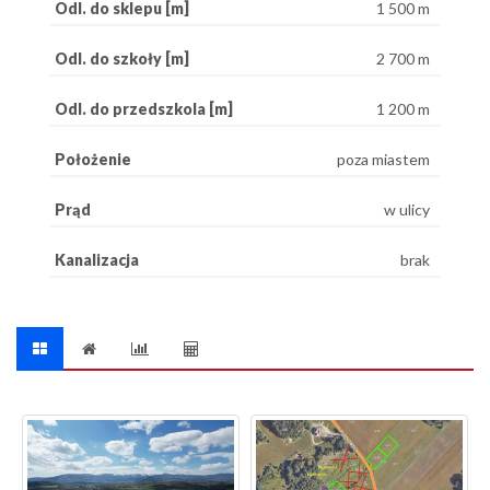
Odl. do sklepu [m]
1 500 m
Odl. do szkoły [m]
2 700 m
Odl. do przedszkola [m]
1 200 m
Położenie
poza miastem
Prąd
w ulicy
Kanalizacja
brak