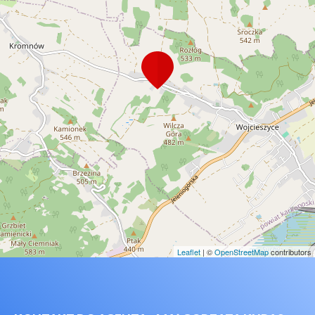
Leaflet
| ©
OpenStreetMap
contributors