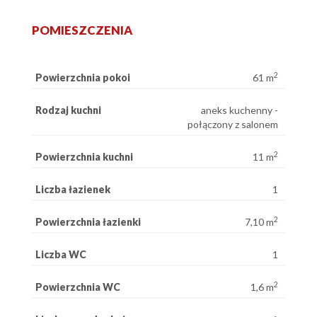
POMIESZCZENIA
2
Powierzchnia pokoi
61 m
Rodzaj kuchni
aneks kuchenny -
połączony z salonem
2
Powierzchnia kuchni
11 m
Liczba łazienek
1
2
Powierzchnia łazienki
7,10 m
Liczba WC
1
2
Powierzchnia WC
1,6 m