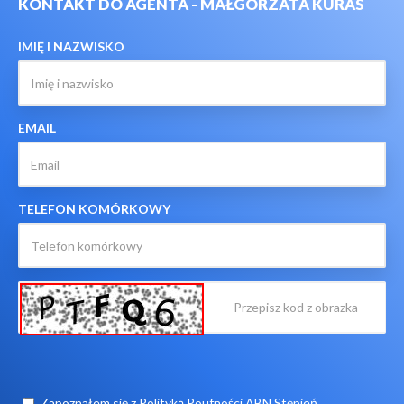
KONTAKT DO AGENTA - MAŁGORZATA KURAS
IMIĘ I NAZWISKO
EMAIL
TELEFON KOMÓRKOWY
Zapoznałem się z
Polityką Poufności ABN Stępień