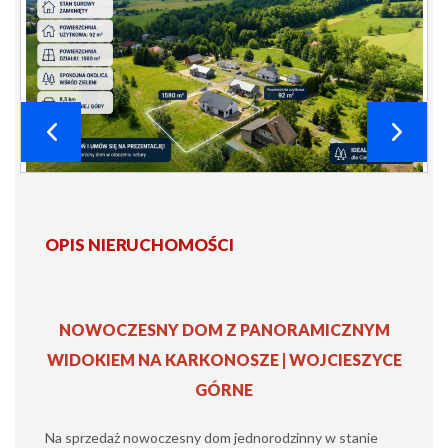
OPIS NIERUCHOMOŚCI
NOWOCZESNY DOM Z PANORAMICZNYM
WIDOKIEM NA KARKONOSZE | WOJCIESZYCE
GÓRNE
Na sprzedaż nowoczesny dom jednorodzinny w stanie