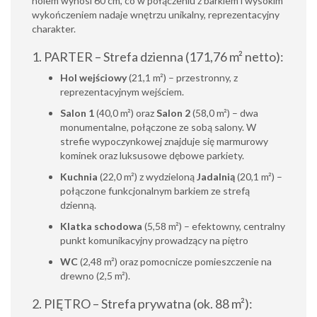
holem wynosi 60 cm, co w połączeniu z barkiem i wysokim
wykończeniem nadaje wnętrzu unikalny, reprezentacyjny
charakter.
1. PARTER – Strefa dzienna (171,76 m² netto):
Hol wejściowy
(21,1 m²) – przestronny, z
reprezentacyjnym wejściem.
Salon 1
(40,0 m²) oraz
Salon 2
(58,0 m²) – dwa
monumentalne, połączone ze sobą salony. W
strefie wypoczynkowej znajduje się marmurowy
kominek oraz luksusowe dębowe parkiety.
Kuchnia
(22,0 m²) z wydzieloną
Jadalnią
(20,1 m²) –
połączone funkcjonalnym barkiem ze strefą
dzienną.
Klatka schodowa
(5,58 m²) – efektowny, centralny
punkt komunikacyjny prowadzący na piętro
WC
(2,48 m²) oraz pomocnicze pomieszczenie na
drewno (2,5 m²).
2. PIĘTRO – Strefa prywatna (ok. 88 m²):