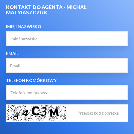
KONTAKT DO AGENTA - MICHAŁ
MATYJASZCZUK
IMIĘ I NAZWISKO
EMAIL
TELEFON KOMÓRKOWY