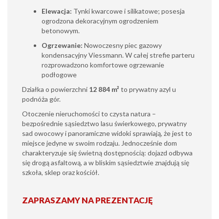
Elewacja:
Tynki kwarcowe i silikatowe; posesja
ogrodzona dekoracyjnym ogrodzeniem
betonowym.
Ogrzewanie:
Nowoczesny piec gazowy
kondensacyjny Viessmann. W całej strefie parteru
rozprowadzono komfortowe ogrzewanie
podłogowe
Działka o powierzchni
12 884 m²
to prywatny azyl u
podnóża gór.
Otoczenie nieruchomości to czysta natura –
bezpośrednie sąsiedztwo lasu świerkowego, prywatny
sad owocowy i panoramiczne widoki sprawiają, że jest to
miejsce jedyne w swoim rodzaju. Jednocześnie dom
charakteryzuje się świetną dostępnością: dojazd odbywa
się drogą asfaltową, a w bliskim sąsiedztwie znajdują się
szkoła, sklep oraz kościół.
ZAPRASZAMY NA PREZENTACJĘ