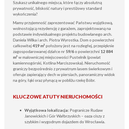
Szukasz unikalnego miejsca, które łączy absolutną
prywatność, bliskość natury i prestiżowy standard
wykończenia?
Mamy przyjemność zaprezentować Państwu wyjątkową,
wolnostojącą rezydencję z garażem, zaprojektowaną na
podstawie indywidualnego projektu budowlanego arch.
Daniela Wilka i arch. Piotra Wyrostka. Dom o powierzchni
całkowitej
419 m²
położony jest na rozległej, przepięknie
zagospodarowanej działce nr
59/6
o powierzchni
12 884
m²
w malowniczej miejscowości Pustelnik (powiat
kamiennogórski, Kotlina Marciszowska). Nieruchomość
graniczy bezpośrednio z prywatnym lasem świerkowym i
oferuje zapierający dech w piersiach, panoramiczny widok
na góry, łąki oraz płynącą w pobliżu rzekę Bóbr.
KLUCZOWE ATUTY NIERUCHOMOŚCI
Wyjątkowa lokalizacja:
Pogranicze Rudaw
Janowickich i Gór Wałbrzyskich – oaza ciszy z
szybkim i wygodnym dojazdem do Wrocławia.