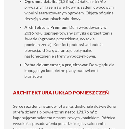
Ogromna działka (1,28 ha):
Działka nr 59/6 z
prywatnym lasem świerkowym, sadem owocowym i
w pełni zaaranżowanym ogrodem. Objęta oficjalną
decyzją o warunkach zabudowy.
Architektura Premium:
Dom wybudowany w
2016 roku, zaprojektowany z myślą o przestrzeni i
świetle (ogromne przeszklenia, wysokie
pomieszczenia). Komfort podnosi zachodnia
elewacja, która gwarantuje optymalne
nasłonecznienie strefy wypoczynkowej.
Pełna dokumentacja projektowa:
Do wglądu dla
kupującego kompletne plany budowlane i
branżowe
ARCHITEKTURA I UKŁAD POMIESZCZEŃ
Serce rezydencji stanowi otwarta, doskonale doświetlona
strefa dzienna o powierzchni netto
171,76 m²
z
imponującym salonem z marmurowym kominkiem. Różnica
wysokości posadowienia posadzki między salonami a