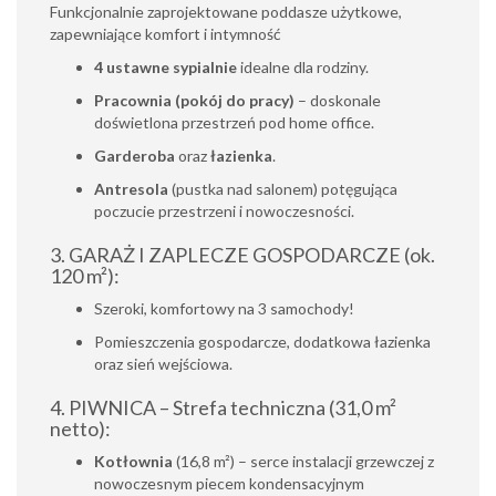
Funkcjonalnie zaprojektowane poddasze użytkowe,
zapewniające komfort i intymność
4 ustawne sypialnie
idealne dla rodziny.
Pracownia (pokój do pracy)
– doskonale
doświetlona przestrzeń pod home office.
Garderoba
oraz
łazienka
.
Antresola
(pustka nad salonem) potęgująca
poczucie przestrzeni i nowoczesności.
3. GARAŻ I ZAPLECZE GOSPODARCZE (ok.
120 m²):
Szeroki, komfortowy na 3 samochody!
Pomieszczenia gospodarcze, dodatkowa łazienka
oraz sień wejściowa.
4. PIWNICA – Strefa techniczna (31,0 m²
netto):
Kotłownia
(16,8 m²) – serce instalacji grzewczej z
nowoczesnym piecem kondensacyjnym