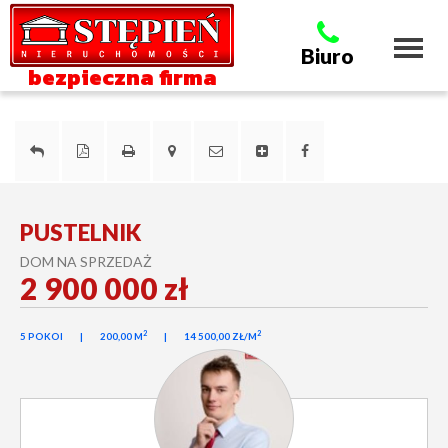
Toggl
Biuro
naviga
bezpieczna firma
PUSTELNIK
DOM NA SPRZEDAŻ
2 900 000 zł
2
2
5 POKOI
200,00 M
14 500,00 ZŁ/M