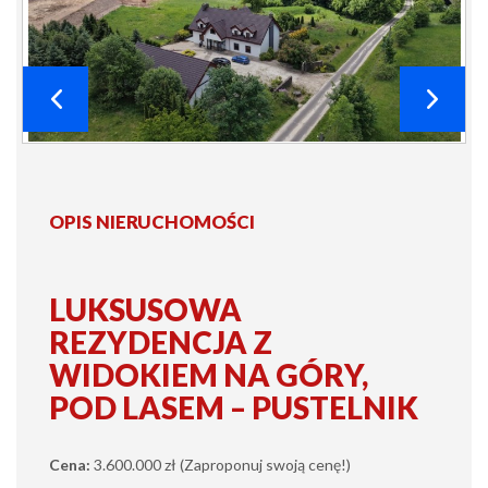
OPIS NIERUCHOMOŚCI
LUKSUSOWA
REZYDENCJA Z
WIDOKIEM NA GÓRY,
POD LASEM – PUSTELNIK
Cena:
3.600.000 zł (Zaproponuj swoją cenę!)