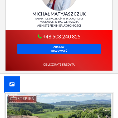
MICHAŁ MATYJASZCZUK
EKSPERT DS. SPRZEDAŻY NIERUCHOMOŚCI
MOSTOWA 6, 58-500 JELENIA GÓRA
ABN STĘPIEŃ NIERUCHOMOŚCI
+48 508 240 825
ZOSTAW
WIADOMOŚĆ
OBLICZ RATĘ KREDYTU