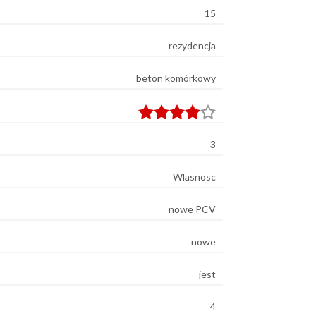
15
rezydencja
beton komórkowy
3
Wlasnosc
nowe PCV
nowe
jest
4