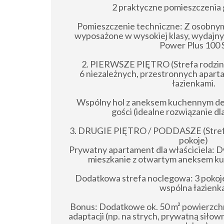
2 praktyczne pomieszczenia
Pomieszczenie techniczne: Z osobnym
wyposażone w wysokiej klasy, wydajny
Power Plus 100 S
2. PIERWSZE PIĘTRO (Strefa rodzin
6 niezależnych, przestronnych apar
łazienkami.
Wspólny hol z aneksem kuchennym d
gości (idealne rozwiązanie dl
3. DRUGIE PIĘTRO / PODDASZE (Stref
pokoje)
Prywatny apartament dla właściciela: 
mieszkanie z otwartym aneksem ku
Dodatkowa strefa noclegowa: 3 pokoj
wspólna łazienka
Bonus: Dodatkowe ok. 50 m² powierzch
adaptacji (np. na strych, prywatną siłown