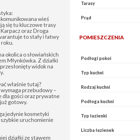
Tarasy
styka:
Prąd
 skomunikowana wieś
ą się tu kluczowe trasy
– Karpacz oraz Droga
rantuje to stały i łatwy
POMIESZCZENIA
 roku.
na okolica o słowiańskich
Podłogi pokoi
em Młynkówka. Z działki
eprzesłonięty widok na
y.
Typ kuchni
ać właśnie tutaj?
Rodzaj kuchni
e wymaga przebudowy –
e dla gości oraz prywatne
 już gotowy.
Podłoga kuchni
ga jedynie kosmetyki
Typ łazienki
a szybkie uruchomienie
Liczba łazienek
iej działki ze stawem