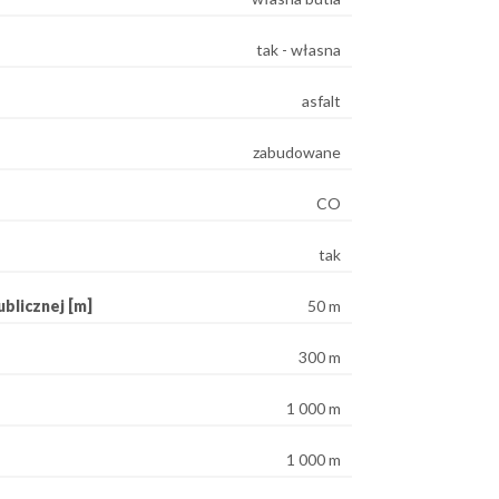
tak - własna
asfalt
zabudowane
CO
tak
blicznej [m]
50 m
300 m
1 000 m
1 000 m