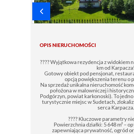
OPIS NIERUCHOMOŚCI
????️ Wyjątkowa rezydencja z widokiem n
km od Karpacza
Gotowy obiekt pod pensjonat, restaura
opcją powiększenia terenu o 
Na sprzedaż unikalna nieruchomość kom
położona w malowniczej i historyczn
Podgórzyn, powiat karkonoski). To jedno
turystycznie miejsc w Sudetach, zlokal
serca Karpacza
???? Kluczowe parametry ni
Powierzchnia działki: 5 648 m² – o
zapewniająca prywatność, ogród ora