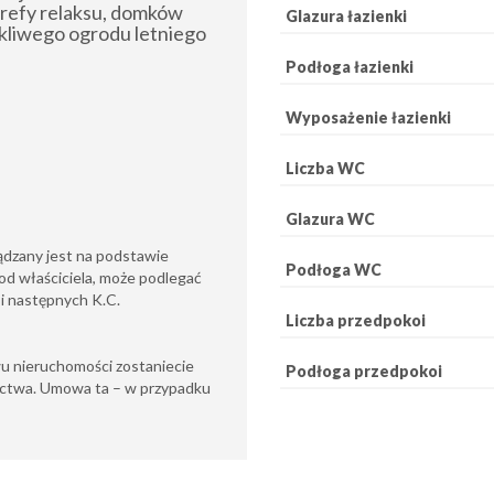
trefy relaksu, domków
Glazura łazienki
okliwego ogrodu letniego
Podłoga łazienki
Wyposażenie łazienki
Liczba WC
Glazura WC
ądzany jest na podstawie
Podłoga WC
od właściciela, może podlegać
6 i następnych K.C.
Liczba przedpokoi
u nieruchomości zostaniecie
Podłoga przedpokoi
ctwa. Umowa ta – w przypadku