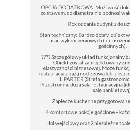
OPCJA DODATKOWA: Możliwość dokupie
ze stawem, co diametralnie podnosi wal
Rok oddania budynku do uży
Stan techniczny: Bardzo dobry, obiekt
prac wykończeniowych (np. ułożeni
gościnnych).
???? Szczegółowy układ funkcjonalny b
Obiekt został zaprojektowany z m
elastyczności biznesowej. Może funkcj
restauracja z bazą noclegową lub luksus
1. PARTER (Strefa gastronomi
Przestronna, duża sala restauracyjna (i
salę bankietową)
Zaplecze kuchenne przygotowane 
4 komfortowe pokoje gościnne – każdy
Hol wejściowy oraz 2 niezależne toale