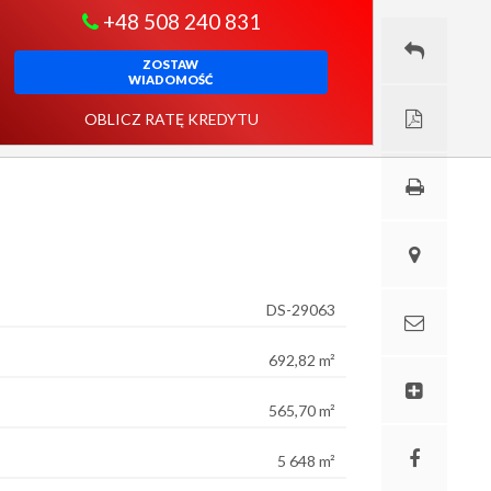
+48 508 240 831
ZOSTAW
WIADOMOŚĆ
OBLICZ RATĘ KREDYTU
DS-29063
692,82 m²
565,70 m²
5 648 m²