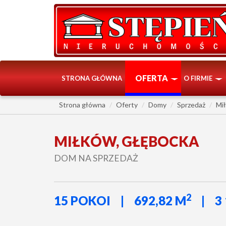
OFERTA
STRONA GŁÓWNA
O FIRMIE
Strona główna
Oferty
Domy
Sprzedaż
Mi
MIŁKÓW, GŁĘBOCKA
DOM NA SPRZEDAŻ
2
15 POKOI
692,82 M
3