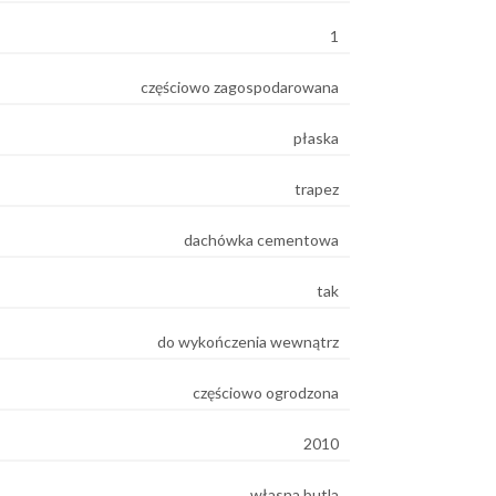
1
częściowo zagospodarowana
płaska
trapez
dachówka cementowa
e
tak
do wykończenia wewnątrz
częściowo ogrodzona
2010
własna butla