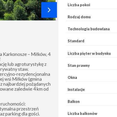
Liczba pokoi
Rodzaj domu
Technologia budowlana
Standard
Liczba pięter w budynku
a Karkonosze – Miłków, 4
!
cję lub agroturystykę z
Stan prawny
prywatny staw.
ercyjno-rezydencjonalna
Okna
ej wsi Miłków (gmina
 z najbardziej pożądanych
izowane zaledwie 4 km od
Instalacje
.
Balkon
eruchomości:
ptymalna przestrzeń
z parking dla gości.
Liczba balkonów