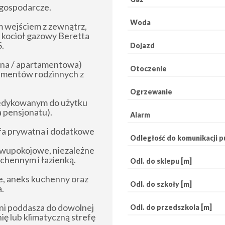
 gospodarcze.
Woda
 wejściem z zewnątrz,
 kocioł gazowy Beretta
.
Dojazd
na / apartamentowa)
Otoczenie
tamentów rodzinnych z
Ogrzewanie
edykowanym do użytku
a pensjonatu).
Alarm
a prywatna i dodatkowe
Odległość do komunikacji pu
Dwupokojowe, niezależne
chennym i łazienką.
Odl. do sklepu [m]
e, aneks kuchenny oraz
Odl. do szkoły [m]
.
ni poddasza do dowolnej
Odl. do przedszkola [m]
ię lub klimatyczną strefę