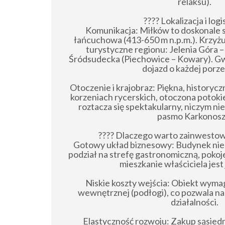
relaksu).
???? Lokalizacja i logi
Komunikacja: Miłków to doskonale
łańcuchowa (413-650 m n.p.m.). Krzyżuj
turystyczne regionu: Jelenia Góra 
Śródsudecka (Piechowice – Kowary). Gwa
dojazd o każdej porze
Otoczenie i krajobraz: Piękna, historycz
korzeniach rycerskich, otoczona potoki
roztacza się spektakularny, niczym ni
pasmo Karkonosz
???? Dlaczego warto zainwestow
Gotowy układ biznesowy: Budynek ni
podział na strefę gastronomiczną, pokoj
mieszkanie właściciela jest
Niskie koszty wejścia: Obiekt wyma
wewnętrznej (podłogi), co pozwala n
działalności.
Elastyczność rozwoju: Zakup sąsiedn