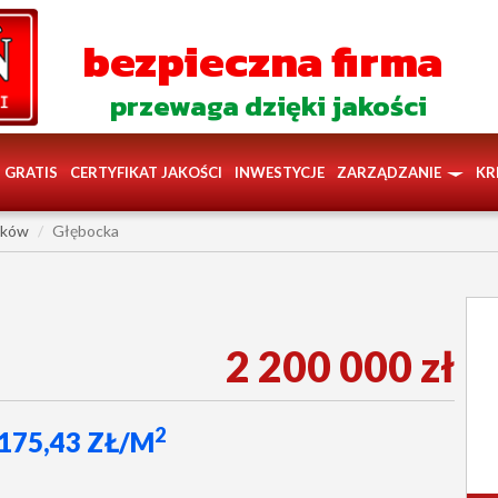
bezpieczna firma
przewaga dzięki jakości
GRATIS
CERTYFIKAT JAKOŚCI
INWESTYCJE
ZARZĄDZANIE
KR
łków
Głębocka
2 200 000 zł
2
 175,43 ZŁ/M