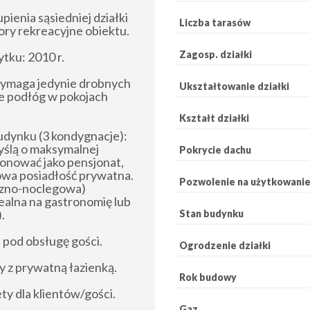
nia sąsiedniej działki
Liczba tarasów
ory rekreacyjne obiektu.
Zagosp. działki
tku: 2010 r.
 wymaga jedynie drobnych
Ukształtowanie działki
e podłóg w pokojach
Kształt działki
udynku (3 kondygnacje):
yślą o maksymalnej
Pokrycie dachu
onować jako pensjonat,
owa posiadłość prywatna.
Pozwolenie na użytkowani
czno-noclegowa)
dealna na gastronomię lub
.
Stan budynku
pod obsługę gości.
Ogrodzenie działki
 z prywatną łazienką.
Rok budowy
ty dla klientów/gości.
Gaz