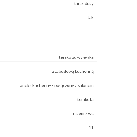
taras duzy
tak
terakota, wylewka
z zabudową kuchenną
aneks kuchenny - połączony z salonem
terakota
razem z wc
11