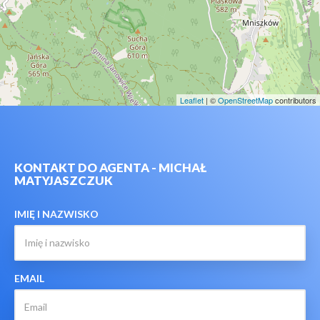
Leaflet
| ©
OpenStreetMap
contributors
KONTAKT DO AGENTA - MICHAŁ
MATYJASZCZUK
IMIĘ I NAZWISKO
EMAIL