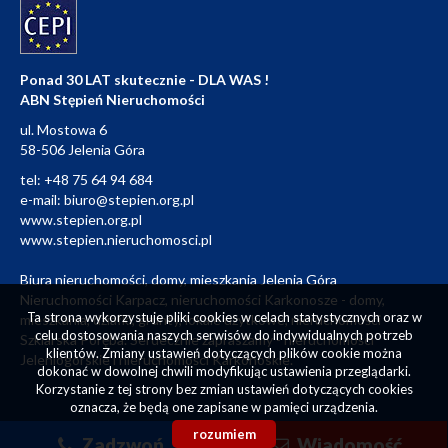
Ponad 30 LAT skutecznie - DLA WAS !
ABN Stępień Nieruchomości
ul. Mostowa 6
58-506 Jelenia Góra
tel:
+48 75 64 94 684
e-mail:
biuro@stepien.org.pl
www.stepien.org.pl
www.stepien.nieruchomosci.pl
Biura nieruchomości, domy, mieszkania Jelenia Góra
Nieruchomości Karpacz, nieruchomości Karkonosze - domy,
Ta strona wykorzystuje pliki cookies w celach statystycznych oraz w
mieszkania, działki, grunty, lokale użytkowe, nieruchomości
celu dostosowania naszych serwisów do indywidualnych potrzeb
Szklarska Poręba. Serdecznie zapraszamy - nieruchomości
klientów. Zmiany ustawień dotyczących plików cookie można
Jeleniogórskie i nieruchomości Karkonoskie.
dokonać w dowolnej chwili modyfikując ustawienia przeglądarki.
Korzystanie z tej strony bez zmian ustawień dotyczących cookies
oznacza, że będą one zapisane w pamięci urządzenia.
rozumiem
Zadzwoń
Wiadomość
Projekt - Michał Stępień | Wykonanie
Galactica