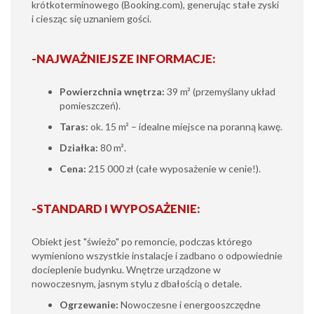
krótkoterminowego (Booking.com), generując stałe zyski
i ciesząc się uznaniem gości.
-NAJWAŻNIEJSZE INFORMACJE:
Powierzchnia wnętrza:
39 m² (przemyślany układ
pomieszczeń).
Taras:
ok. 15 m² – idealne miejsce na poranną kawę.
Działka:
80 m².
Cena:
215 000 zł (całe wyposażenie w cenie!).
-STANDARD I WYPOSAŻENIE:
Obiekt jest "świeżo" po remoncie, podczas którego
wymieniono wszystkie instalacje i zadbano o odpowiednie
docieplenie budynku. Wnętrze urządzone w
nowoczesnym, jasnym stylu z dbałością o detale.
Ogrzewanie:
Nowoczesne i energooszczędne