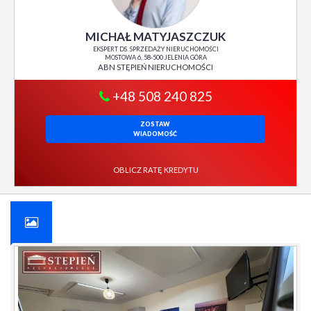
MICHAŁ MATYJASZCZUK
EKSPERT DS. SPRZEDAŻY NIERUCHOMOŚCI
MOSTOWA 6, 58-500 JELENIA GÓRA
ABN STĘPIEŃ NIERUCHOMOŚCI
+48 508 240 825
ZOSTAW
WIADOMOŚĆ
OBLICZ RATĘ KREDYTU