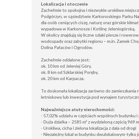
Lokalizacja i otoczenie
Zachełmie to spokojna i niezwykle urokliwa miejs
Podgórzyn, w sąsiedztwie Karkonoskiego Parku Na
dla osób ceniących ciszę, naturę oraz górskie klima
wypadowa w Karkonosze i Kotlinę Jeleniogórską.
W okolicy znajdują się liczne szlaki piesze i rower
wodospady oraz zabytki regionu – m.in. Zamek Cho
Dolina Pałaców i Ogrodów.
Zachełmie oddalone jest:
ok. 10 km od Jeleniej Góry,
ok. 8 km od Szklarskiej Poręby,
ok. 20 km od Karpacza.
To doskonała lokalizacja zarówno do zamieszkania na
letniskowy lub inwestycja pod wynajem turystyczn
Najważniejsze atuty nieruchomości:
- 57,02% udziału w częściach wspólnych budynku i
- Duża działka – 2585 m² z wydzieloną częścią 969 
- Urokliwa, cicha i zielona lokalizacja z dala od drogi
- Niezależny lokal w budynku dwulokalowym-tylko 