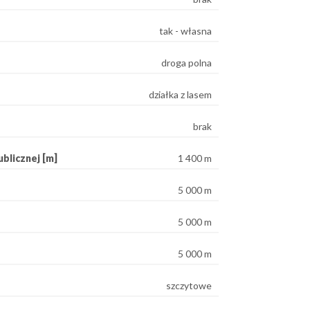
tak - własna
droga polna
działka z lasem
brak
blicznej [m]
1 400 m
5 000 m
5 000 m
5 000 m
szczytowe