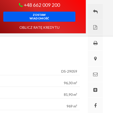
+48 662 009 200
ZOSTAW
WIADOMOŚĆ
OBLICZ RATĘ KREDYTU
DS-29059
96,30 m²
81,90 m²
969 m²