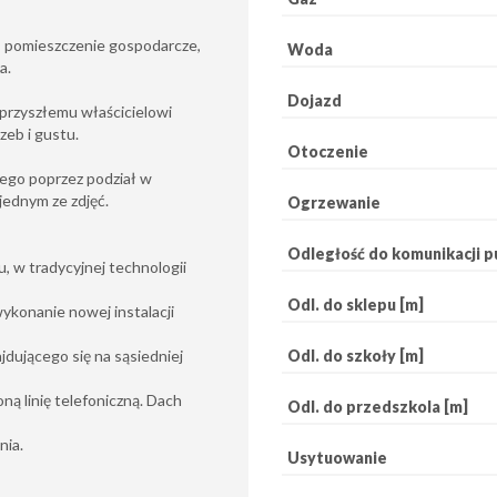
ń, pomieszczenie gospodarcze,
Woda
a.
Dojazd
 przyszłemu właścicielowi
zeb i gustu.
Otoczenie
ego poprzez podział w
jednym ze zdjęć.
Ogrzewanie
Odległość do komunikacji pu
 w tradycyjnej technologii
Odl. do sklepu [m]
konanie nowej instalacji
Odl. do szkoły [m]
dującego się na sąsiedniej
ną linię telefoniczną. Dach
Odl. do przedszkola [m]
nia.
Usytuowanie