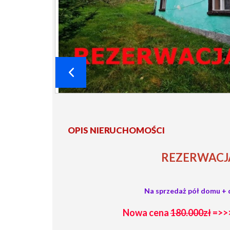
OPIS NIERUCHOMOŚCI
REZERWACJ
Na sprzedaż pół domu + 
Nowa cena
180.000zł
=>>>