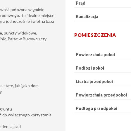
Prąd
cowość położona w gminie
rodowego. To idealne miejsce
Kanalizacja
ty, a jednocześnie świetna baza
owe, punkty widokowe,
POMIESZCZENIA
jnik, Pałac w Bukowcu czy
Powierzchnia pokoi
Podłogi pokoi
Liczba przedpokoi
 stałe, jak i jako dom
y.
Powierzchnia przedpokoi
Podłoga przedpokoi
 gruntu
m² do wyłącznego korzystania
jeden sąsiad