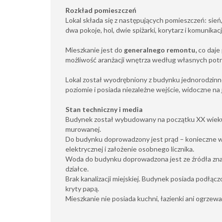
Rozkład pomieszczeń
Lokal składa się z następujących pomieszczeń: sie
dwa pokoje, hol, dwie spiżarki, korytarz i komunikacj
Mieszkanie jest do
generalnego remontu,
co daje
możliwość aranżacji wnętrza według własnych potr
Lokal został wyodrębniony z budynku jednorodzinn
poziomie i posiada niezależne wejście, widoczne na 
Stan techniczny i media
Budynek został wybudowany na początku XX wieku,
murowanej.
Do budynku doprowadzony jest prąd – konieczne wy
elektrycznej i założenie osobnego licznika.
Woda do budynku doprowadzona jest ze źródła znaj
działce.
Brak kanalizacji miejskiej. Budynek posiada podłączo
kryty papą.
Mieszkanie nie posiada kuchni, łazienki ani ogrzewa