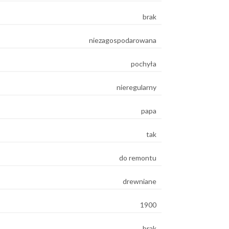
brak
niezagospodarowana
pochyła
nieregularny
papa
e
tak
do remontu
drewniane
1900
brak