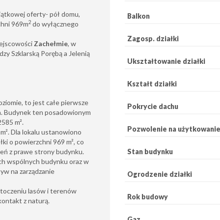
jątkowej oferty- pół domu,
Balkon
2
zchni 969m
do wyłącznego
Zagosp. działki
iejscowości
Zachełmie
, w
zy Szklarską Porębą a Jelenią
Ukształtowanie działki
Kształt działki
ziomie, to jest całe pierwsze
Pokrycie dachu
m. Budynek ten posadowionym
2585 m².
Pozwolenie na użytkowani
 m². Dla lokalu ustanowiono
łki o powierzchni 969 m², co
Stan budynku
eń z prawe strony budynku.
ch wspólnych budynku oraz w
ływ na zarządzanie
Ogrodzenie działki
otoczeniu lasów i terenów
Rok budowy
kontakt z naturą.
Gaz