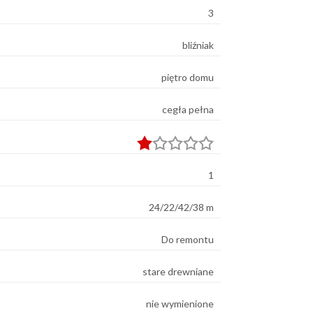
3
bliźniak
piętro domu
cegła pełna
1
24/22/42/38 m
Do remontu
stare drewniane
nie wymienione