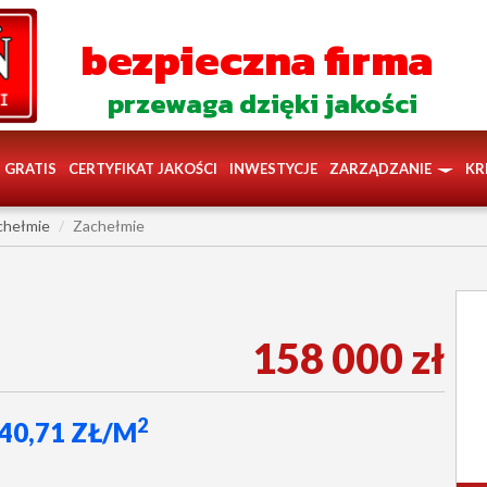
bezpieczna firma
przewaga dzięki jakości
GRATIS
CERTYFIKAT JAKOŚCI
INWESTYCJE
ZARZĄDZANIE
KR
chełmie
Zachełmie
158 000 zł
2
640,71 ZŁ/M