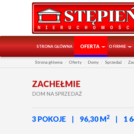
OFERTA
STRONA GŁÓWNA
O FIRMIE
Strona główna
Oferty
Domy
Sprzedaż
Za
ZACHEŁMIE
DOM NA SPRZEDAŻ
2
3 POKOJE
96,30 M
1 