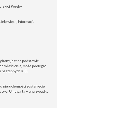
larskiej Poręby
elę więcej informacji.
ądzany jest na podstawie
od właściciela, może podlegać
6 i następnych K.C.
u nieruchomości zostaniecie
ctwa. Umowa ta – w przypadku