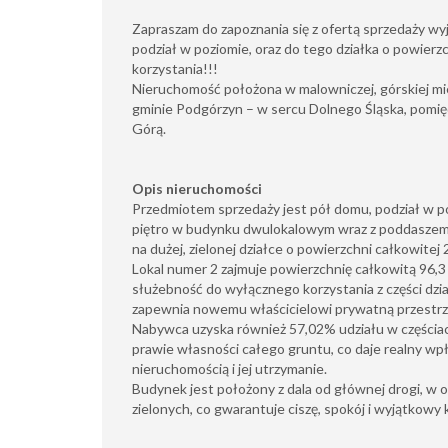
Zapraszam do zapoznania się z ofertą sprzedaży wy
podział w poziomie, oraz do tego działka o powier
korzystania!!!
Nieruchomość położona w malowniczej, górskiej m
gminie Podgórzyn – w sercu Dolnego Śląska, pomięd
Górą.
Opis nieruchomości
Przedmiotem sprzedaży jest pół domu, podział w po
piętro w budynku dwulokalowym wraz z poddasze
na dużej, zielonej działce o powierzchni całkowitej 
Lokal numer 2 zajmuje powierzchnię całkowitą 96,3
służebność do wyłącznego korzystania z części dzia
zapewnia nowemu właścicielowi prywatną przestrz
Nabywca uzyska również 57,02% udziału w częścia
prawie własności całego gruntu, co daje realny wp
nieruchomością i jej utrzymanie.
Budynek jest położony z dala od głównej drogi, w 
zielonych, co gwarantuje ciszę, spokój i wyjątkowy 