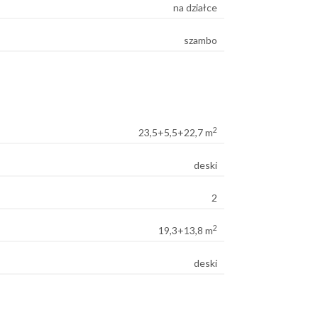
na działce
szambo
2
23,5+5,5+22,7 m
deski
2
2
19,3+13,8 m
deski