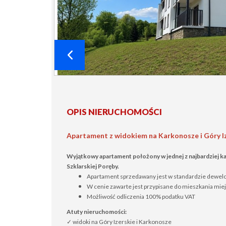
OPIS NIERUCHOMOŚCI
Apartament z widokiem na Karkonosze i Góry Iz
Wyjątkowy apartament położony w jednej z najbardziej kam
Szklarskiej Poręby.
Apartament sprzedawany jest w standardzie dewel
W cenie zawarte jest przypisane do mieszkania mie
Możliwość odliczenia 100% podatku VAT
Atuty nieruchomości:
✓ widoki na Góry Izerskie i Karkonosze