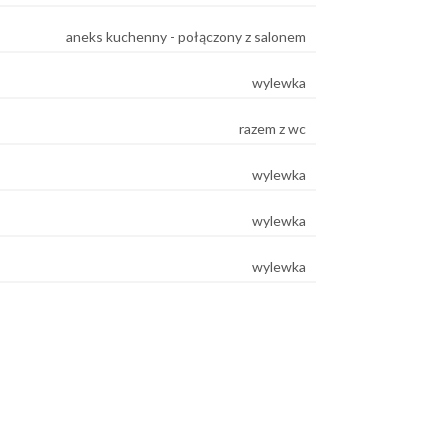
aneks kuchenny - połączony z salonem
wylewka
razem z wc
wylewka
wylewka
wylewka