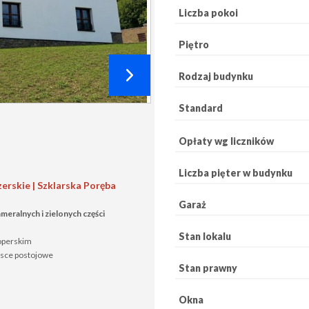
Liczba pokoi
Piętro
Rodzaj budynku
Standard
Opłaty wg liczników
Liczba pięter w budynku
erskie | Szklarska Poręba
Garaż
eralnych i zielonych części
Stan lokalu
operskim
jsce postojowe
Stan prawny
Okna