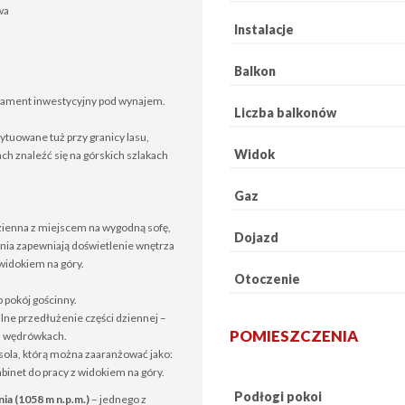
wa
Instalacje
Balkon
rtament inwestycyjny pod wynajem.
Liczba balkonów
tuowane tuż przy granicy lasu,
Widok
ch znaleźć się na górskich szlakach
Gaz
zienna z miejscem na wygodną sofę,
Dojazd
enia zapewniają doświetlenie wnętrza
widokiem na góry.
Otoczenie
b pokój gościnny.
ne przedłużenie części dziennej –
POMIESZCZENIA
ch wędrówkach.
esola, którą można zaaranżować jako:
gabinet do pracy z widokiem na góry.
Podłogi pokoi
a (1058 m n.p.m.)
– jednego z