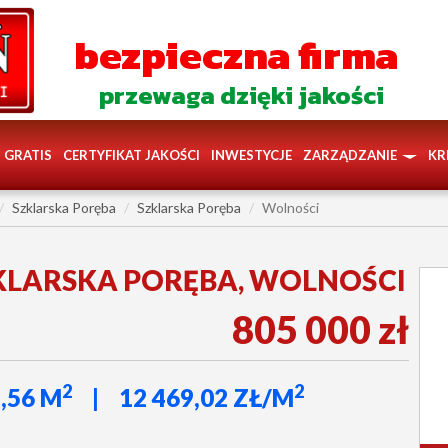
bezpieczna firma
przewaga dzięki jakości
GRATIS
CERTYFIKAT JAKOŚCI
INWESTYCJE
ZARZĄDZANIE
KR
Szklarska Poręba
Szklarska Poręba
Wolności
KLARSKA PORĘBA, WOLNOŚCI
805 000 zł
2
2
,56 M
12 469,02 ZŁ/M