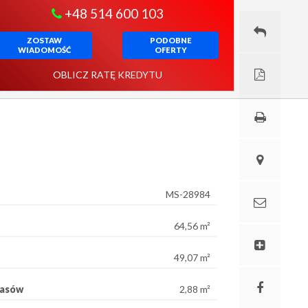
+48 514 600 103
ZOSTAW
PODOBNE
WIADOMOŚĆ
OFERTY
OBLICZ RATĘ KREDYTU
MS-28984
64,56 m²
49,07 m²
rasów
2,88 m²