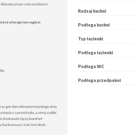
z klimatycznym schroniskiem i
Rodzaj kuchni
tóre oferuje ten region:
Podłoga kuchni
Typ łazienki
Podłoga łazienki
Podłoga WC
ęby.
Podłoga przedpokoi
urą i górskim klimatem każdego dnia.
ystania z samochodu, a zimą szybki
ent doskonale łączy komfort
 Karkonoszy i Gór Izerskich.