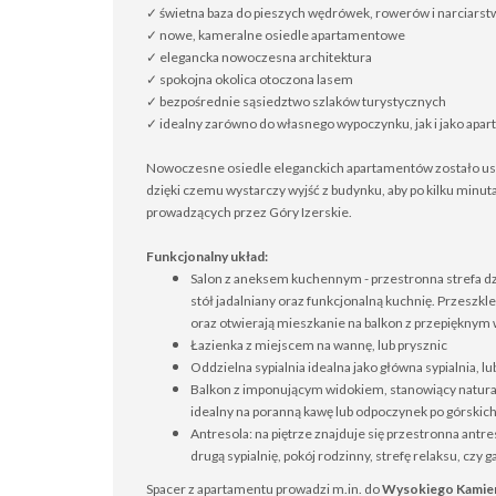
✓ świetna baza do pieszych wędrówek, rowerów i narciarst
✓ nowe, kameralne osiedle apartamentowe
✓ elegancka nowoczesna architektura
✓ spokojna okolica otoczona lasem
✓ bezpośrednie sąsiedztwo szlaków turystycznych
✓ idealny zarówno do własnego wypoczynku, jak i jako apa
Nowoczesne osiedle eleganckich apartamentów zostało usy
dzięki czemu wystarczy wyjść z budynku, aby po kilku minuta
prowadzących przez Góry Izerskie.
Funkcjonalny układ:
Salon z aneksem kuchennym - przestronna strefa d
stół jadalniany oraz funkcjonalną kuchnię. Przeszkl
oraz otwierają mieszkanie na balkon z przepięknym 
Łazienka z miejscem na wannę, lub prysznic
Oddzielna sypialnia idealna jako główna sypialnia, lu
Balkon z imponującym widokiem, stanowiący natural
idealny na poranną kawę lub odpoczynek po górski
Antresola: na piętrze znajduje się przestronna antr
drugą sypialnię, pokój rodzinny, strefę relaksu, czy 
Spacer z apartamentu prowadzi m.in. do
Wysokiego Kamieni