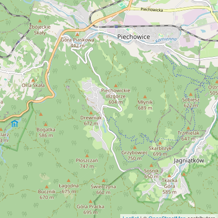
Leaflet
| ©
OpenStreetMap
contributors