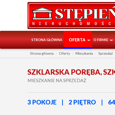
OFERTA
STRONA GŁÓWNA
O FIRMIE
Strona główna
Oferty
Mieszkania
Sprzedaż
SZKLARSKA PORĘBA, SZ
MIESZKANIE NA SPRZEDAŻ
3 POKOJE
2 PIĘTRO
64