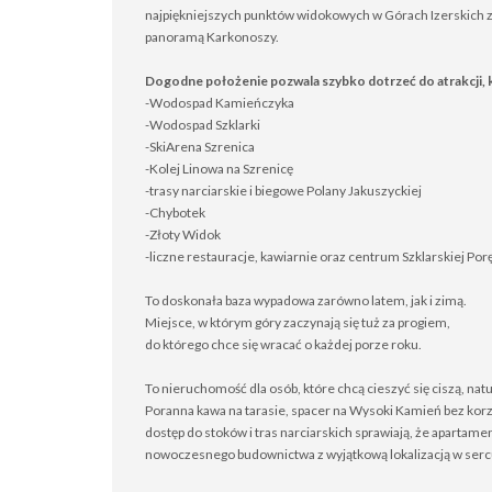
najpiękniejszych punktów widokowych w Górach Izerskich 
panoramą Karkonoszy.
Dogodne położenie pozwala szybko dotrzeć do atrakcji, k
-Wodospad Kamieńczyka
-Wodospad Szklarki
-SkiArena Szrenica
-Kolej Linowa na Szrenicę
-trasy narciarskie i biegowe Polany Jakuszyckiej
-Chybotek
-Złoty Widok
-liczne restauracje, kawiarnie oraz centrum Szklarskiej Por
To doskonała baza wypadowa zarówno latem, jak i zimą.
Miejsce, w którym góry zaczynają się tuż za progiem,
do którego chce się wracać o każdej porze roku.
To nieruchomość dla osób, które chcą cieszyć się ciszą, nat
Poranna kawa na tarasie, spacer na Wysoki Kamień bez korz
dostęp do stoków i tras narciarskich sprawiają, że apartam
nowoczesnego budownictwa z wyjątkową lokalizacją w sercu