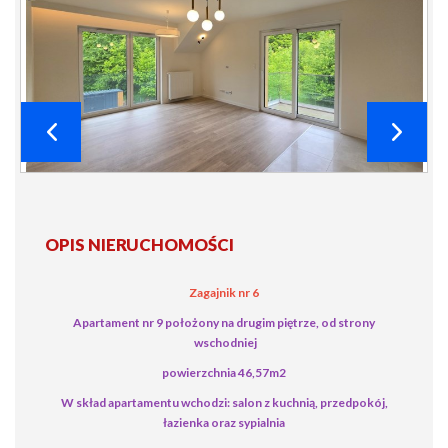
OPIS NIERUCHOMOŚCI
Zagajnik nr 6
Apartament nr 9 położony na drugim piętrze, od strony
wschodniej
powierzchnia 46,57m2
W skład apartamentu wchodzi: salon z kuchnią, przedpokój,
łazienka oraz sypialnia