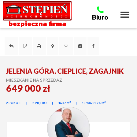
Toggl
Biuro
naviga
bezpieczna firma
JELENIA GÓRA, CIEPLICE, ZAGAJNIK
MIESZKANIE NA SPRZEDAŻ
649 000 zł
2
2
2 POKOJE
2 PIĘTRO
46,57 M
13 936,01 ZŁ/M