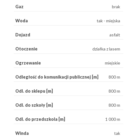
Gaz
brak
Woda
tak - miejska
Dojazd
asfalt
Otoczenie
działka z lasem
Ogrzewanie
miejskie
Odległość do komunikacji publicznej [m]
800 m
Odl. do sklepu [m]
800 m
Odl. do szkoły [m]
800 m
Odl. do przedszkola [m]
1 000 m
Winda
tak