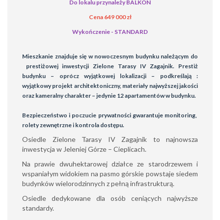
Do lokalu przynależy BALKON
Cena
649
000 zł
Wykończe
nie - STANDARD
Mieszkanie znajduje się w nowoczesnym budynku należącym do
prestiżowej inwestycji Zielone Tarasy IV Zagajnik. Prestiż
budynku – oprócz wyjątkowej lokalizacji – podkreślają :
wyjątkowy projekt architektoniczny, materiały najwyższej jakości
oraz kameralny charakter – jedynie 12 apartamentów w budynku.
Bezpieczeństwo i poczucie prywatności gwarantuje monitoring,
rolety zewnętrzne i kontrola dostępu.
Osiedle Zielone Tarasy IV Zagajnik to najnowsza
inwestycja w Jeleniej Górze – Cieplicach.
Na prawie dwuhektarowej działce ze starodrzewem i
wspaniałym widokiem na pasmo górskie powstaje siedem
budynków wielorodzinnych z pełną infrastrukturą.
Osiedle dedykowane dla osób ceniących najwyższe
standardy.