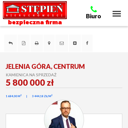
Toggl
Biuro
naviga
bezpieczna firma
JELENIA GÓRA, CENTRUM
KAMIENICA NA SPRZEDAŻ
5 800 000 zł
2
2
1 684,00 M
3 444,18 ZŁ/M