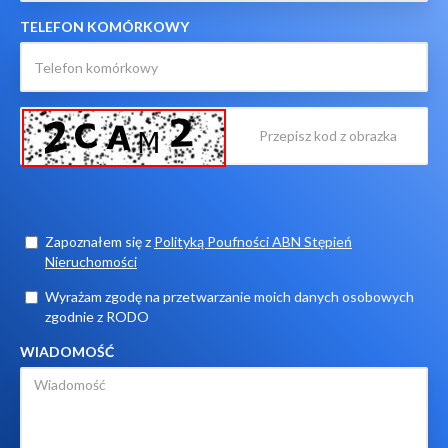
TELEFON KOMÓRKOWY
Zapoznałem się z
Polityką Poufności ABN Stępień
Nieruchomości
Wyrażam zgodę na przetwarzanie moich danych osobowych
zgodnie z RODO
WIADOMOŚĆ