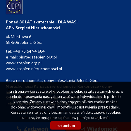
Ponad 30 LAT skutecznie - DLA WAS !
ABN Stępień Nieruchomości
ul. Mostowa 6
58-506 Jelenia Góra
tel:
+48 75 64 94 684
e-mail:
biuro@stepien.org.pl
www.stepien.org.pl
www.stepien.nieruchomosci.pl
Biura nieruchomości, domy, mieszkania Jelenia Góra
Nieruchomości Karpacz, nieruchomości Karkonosze - domy,
Ta strona wykorzystuje pliki cookies w celach statystycznych oraz w
mieszkania, działki, grunty, lokale użytkowe, nieruchomości
celu dostosowania naszych serwisów do indywidualnych potrzeb
Szklarska Poręba. Serdecznie zapraszamy - nieruchomości
klientów. Zmiany ustawień dotyczących plików cookie można
Jeleniogórskie i nieruchomości Karkonoskie.
dokonać w dowolnej chwili modyfikując ustawienia przeglądarki.
Korzystanie z tej strony bez zmian ustawień dotyczących cookies
oznacza, że będą one zapisane w pamięci urządzenia.
rozumiem
Zadzwoń
Wiadomość
Projekt - Michał Stępień | Wykonanie
Galactica