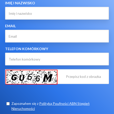
IMIĘ I NAZWISKO
EMAIL
TELEFON KOMÓRKOWY
Zapoznałem się z
Polityką Poufności ABN Stępień
Nieruchomości