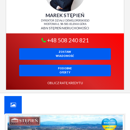
MAREK STĘPIEŃ
DYREKTOR DZIAŁU DEWELOPERSKIEGO
MOSTOWA 6, 58-500 JELENIA GÓRA
ABN STĘPIEŃ NIERUCHOMOŚCI
+48 508 240 821
ZOSTAW
WIADOMOŚĆ
PODOBNE
OFERTY
OBLICZ RATĘ KREDYTU