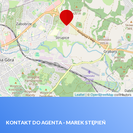
Leaflet
| ©
OpenStreetMap
contributors
KONTAKT DO AGENTA - MAREK STĘPIEŃ