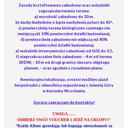
Zasady kształtowania zabudowy oraz wskaźniki
zagospodarowania terenu:
a) wysokość zabudowy do 20 m,
b) dachy budynków o kącie nachylenia połaci do 45°,
c) powierzchnię terenu biologicznie czynnego nie
mniejszą niż 10% powierzchni działki budowlanej,
d) powierzchnię zabudowy nie większą niż 80%
powierzchni działki budowlanej,
e) wskaźnik intensywności zabudowy od 0,01 do 3,5,
f) nieprzekraczalne linie zabudowy: - 4 m od terenu
1KDW, - 10 m od drogi granicy obszaru objętego
planem, – oraz zgodnie z rysunkiem planu;
Rewelacyjna lokalizacja, ostatni możliwy zjazd
bezpośredni z obwodnicy wyjazdowej z Jeleniej Góry
w kierunku Wrocławia.
Gorąco zapraszam do kontaktu!
UWAGA ......
ODBIERZ SWÓJ VOUCHER I JEDŹ NA URLOP!!!
*
*
Każdy Klient sprzedając lub kupując nieruchomość za