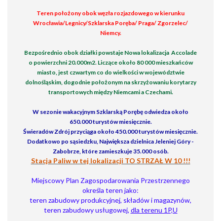
Teren położony obok węzła rozjazdowego w kierunku
Wrocławia/Legnicy/Szklarska Poręba/ Praga/ Zgorzelec/
Niemcy.
Bezpośrednio obok działki powstaje Nowa lokalizacja Accolade
o powierzchni 20.000m2. Liczące około 80 000 mieszkańców
miasto, jest czwartym co do wielkości w województwie
dolnośląskim, dogodnie położonym na skrzyżowaniu korytarzy
transportowych między Niemcami a Czechami.
W sezonie wakacyjnym Szklarską Porębę odwiedza około
650.000 turystów miesięcznie.
Świeradów Zdrój przyciąga około 450.000 turystów miesięcznie.
Dodatkowo po sąsiedzku, Największa dzielnica Jeleniej Góry -
Zabobrze, które zamieszkuje 35.000 osób.
Stacja Paliw w tej lokalizacji TO STRZAŁ W 10 !!!
Miejscowy Plan Zagospodarowania Przestrzennego
określa teren jako:
teren zabudowy produkcyjnej, składów i magazynów,
teren zabudowy usługowej,
dla terenu 1P,U