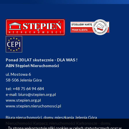
Ponad 30 LAT skutecznie - DLA WAS !
ABN Stępień Nieruchomości
ul. Mostowa 6
58-506 Jelenia Góra
tel:
+48 75 64 94 684
e-mail:
biuro@stepien.org.pl
www.stepien.org.pl
www.stepien.nieruchomosci.pl
Biura nieruchomości, domy, mieszkania Jelenia Góra
Nieruchomości Karpacz, nieruchomości Karkonosze - domy,
Ta strona wykorzystuje pliki cookies w celach statystycznych oraz w
mieszkania, działki, grunty, lokale użytkowe, nieruchomości