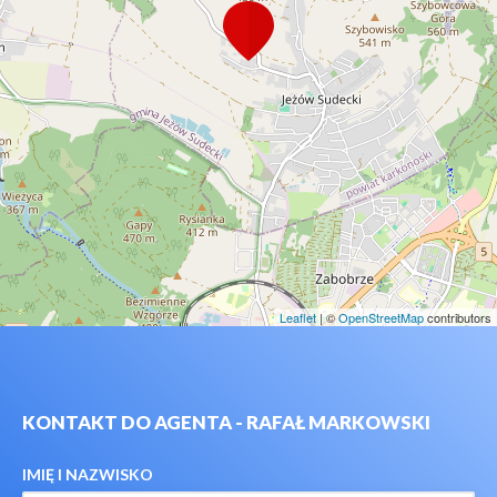
Leaflet
| ©
OpenStreetMap
contributors
KONTAKT DO AGENTA - RAFAŁ MARKOWSKI
IMIĘ I NAZWISKO