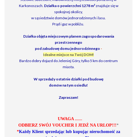
Karkonoszach.
Działka o powierzchni 1278 m²
znajduje się w
spokojnej okolicy,
w sąsiedztwie domów jednorodzinnych i lasu.
Prąd i gaz w pobliżu.
Działka objęta miejscowym planem zagospodarowania
przestrzennego
pod zabudowę domu jednorodzinnego
-
I
d
ealne miejsce na Twój DOM!
Bardzo dobry dojazd do Jeleniej Góry, tylko 5 km do centrum
miasta.
W sprzedaży ostatnie działki pod budowę
domów na tym osiedlu!
Zapraszam!
UWAGA ......
ODBIERZ SWÓJ VOUCHER I JEDŹ NA URLOP!!!
*
*
Każdy Klient sprzedając lub kupując nieruchomość za