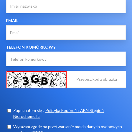
EMAIL
TELEFON KOMÓRKOWY
Zapoznałem się z
Polityką Poufności ABN Stępień
Nieruchomości
Wyrażam zgodę na przetwarzanie moich danych osobowych