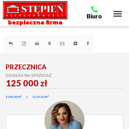
Toggl
Biuro
naviga
bezpieczna firma
PRZECZNICA
DZIAŁKA NA SPRZEDAŻ
125 000 zł
2
2
8 200,00 M
15,24 ZŁ/M