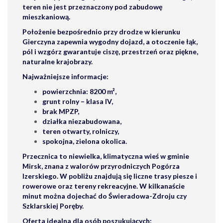
teren
nie jest przeznaczony pod zabudowę
mieszkaniową
.
Położenie bezpośrednio przy drodze w kierunku
Gierczyna zapewnia wygodny dojazd, a otoczenie łąk,
pól i wzgórz gwarantuje ciszę, przestrzeń oraz piękne,
naturalne krajobrazy.
Najważniejsze informacje:
powierzchnia: 8200 m²,
grunt rolny – klasa IV,
brak MPZP,
działka niezabudowana,
teren otwarty, rolniczy,
spokojna, zielona okolica.
Przecznica to niewielka, klimatyczna wieś w gminie
Mirsk, znana z walorów przyrodniczych Pogórza
Izerskiego. W pobliżu znajdują się liczne trasy piesze i
rowerowe oraz tereny rekreacyjne. W kilkanaście
minut można dojechać do Świeradowa-Zdroju czy
Szklarskiej Poręby.
Oferta idealna dla osób poszukujących: