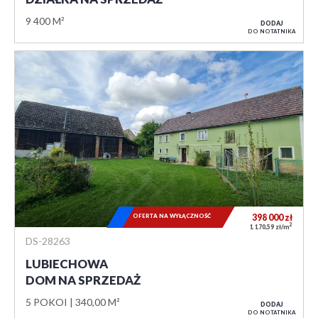
9 400 M²
DODAJ
DO NOTATNIKA
OFERTA NA WYŁĄCZNOŚĆ
398 000
zł
2
1 170,59 zł/m
DS-28263
LUBIECHOWA
DOM NA SPRZEDAŻ
5 POKOI
340,00 M²
DODAJ
DO NOTATNIKA