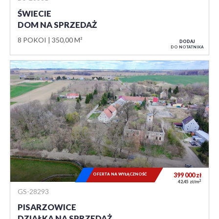
ŚWIECIE
DOM NA SPRZEDAŻ
8 POKOI
350,00 M²
DODAJ
DO NOTATNIKA
OFERTA NA WYŁĄCZNOŚĆ
399 000
zł
2
42,45 zł/m
GS-28293
PISARZOWICE
DZIAŁKA NA SPRZEDAŻ