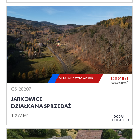
OFERTA NA WYŁĄCZNOŚĆ
153 240
zł
2
120,00 zł/m
GS-28207
JARKOWICE
DZIAŁKA NA SPRZEDAŻ
1 277 M²
DODAJ
DO NOTATNIKA