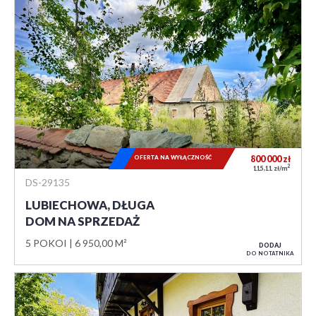
OFERTA NA WYŁĄCZNOŚĆ
800 000
zł
2
115,11 zł/m
DS-29135
LUBIECHOWA, DŁUGA
DOM NA SPRZEDAŻ
5 POKOI
6 950,00 M²
DODAJ
DO NOTATNIKA