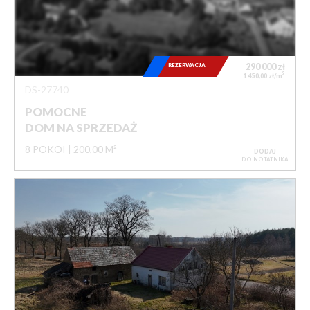
REZERWACJA
290 000
zł
2
1 450,00 zł/m
DS-27740
POMOCNE
DOM NA SPRZEDAŻ
8 POKOI
200,00 M²
DODAJ
DO NOTATNIKA