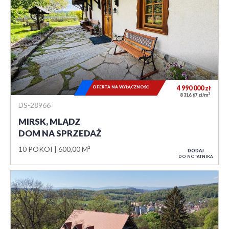
OFERTA NA WYŁĄCZNOŚĆ
4 990 000
zł
2
8 316,67 zł/m
DS-28966
MIRSK, MLĄDZ
DOM NA SPRZEDAŻ
10 POKOI
600,00 M²
DODAJ
DO NOTATNIKA