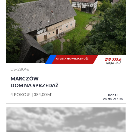
OFERTA NA WYŁĄCZNOŚĆ
249 000
zł
2
648,44 zł/m
DS-28046
MARCZÓW
DOM NA SPRZEDAŻ
4 POKOJE
384,00 M²
DODAJ
DO NOTATNIKA