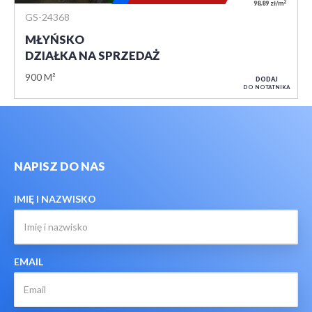
2
98,89 zł/m
GS-24368
MŁYŃSKO
DZIAŁKA NA SPRZEDAŻ
900 M²
DODAJ
DO NOTATNIKA
NAPISZ DO NAS
IMIĘ I NAZWISKO
EMAIL