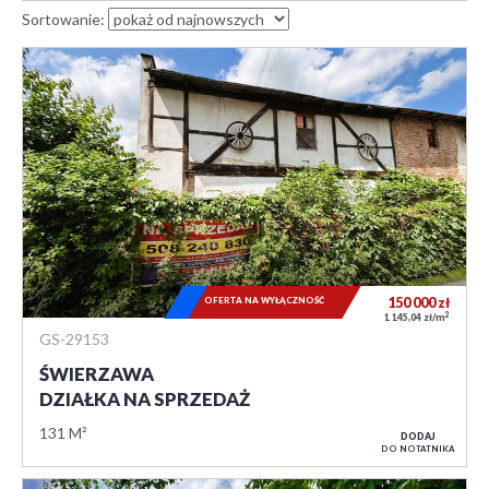
Sortowanie:
OFERTA NA WYŁĄCZNOŚĆ
150 000
zł
2
1 145,04 zł/m
GS-29153
ŚWIERZAWA
DZIAŁKA NA SPRZEDAŻ
131 M²
DODAJ
DO NOTATNIKA