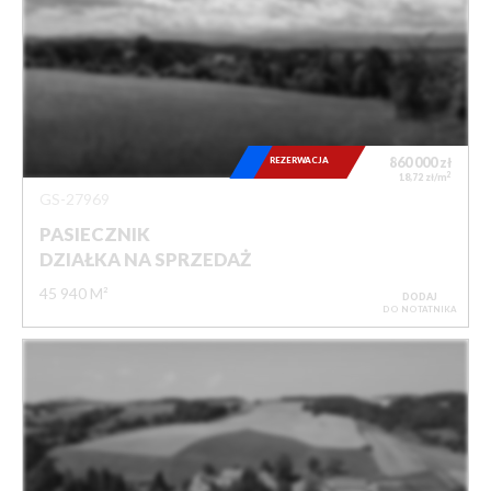
REZERWACJA
860 000
zł
2
18,72 zł/m
GS-27969
PASIECZNIK
DZIAŁKA NA SPRZEDAŻ
45 940 M²
DODAJ
DO NOTATNIKA