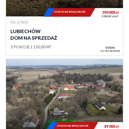
OFERTA NA WYŁĄCZNOŚĆ
390 000
zł
2
3 000,00 zł/m
DS-27635
LUBIECHÓW
DOM NA SPRZEDAŻ
3 POKOJE
130,00 M²
DODAJ
DO NOTATNIKA
OFERTA NA WYŁĄCZNOŚĆ
89 000
zł