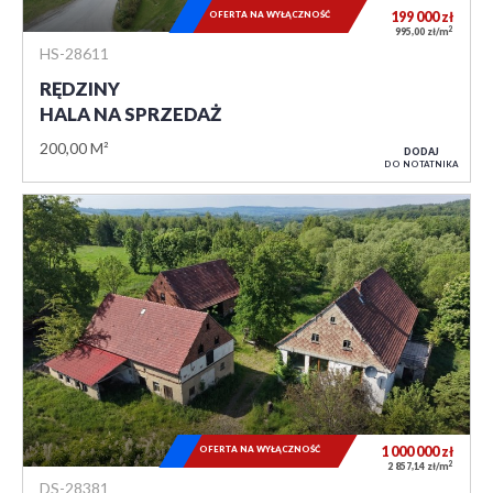
OFERTA NA WYŁĄCZNOŚĆ
199 000
zł
2
995,00 zł/m
HS-28611
RĘDZINY
HALA NA SPRZEDAŻ
200,00 M²
DODAJ
DO NOTATNIKA
OFERTA NA WYŁĄCZNOŚĆ
1 000 000
zł
2
2 857,14 zł/m
DS-28381