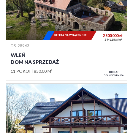
OFERTA NA WYŁĄCZNOŚĆ
2 500 000
zł
2
2 941,18 zł/m
DS-28963
WLEŃ
DOM NA SPRZEDAŻ
11 POKOI
850,00 M²
DODAJ
DO NOTATNIKA