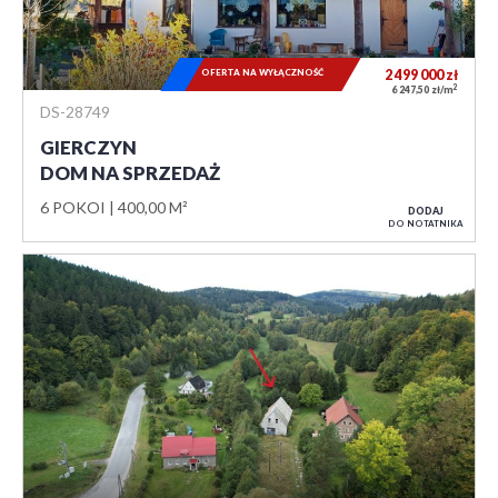
OFERTA NA WYŁĄCZNOŚĆ
2 499 000
zł
2
6 247,50 zł/m
DS-28749
GIERCZYN
DOM NA SPRZEDAŻ
6 POKOI
400,00 M²
DODAJ
DO NOTATNIKA