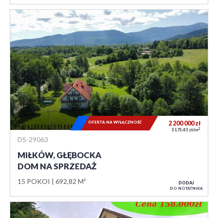
OFERTA NA WYŁĄCZNOŚĆ
2 200 000
zł
2
3 175,43 zł/m
DS-29063
MIŁKÓW, GŁĘBOCKA
DOM NA SPRZEDAŻ
15 POKOI
692,82 M²
DODAJ
DO NOTATNIKA