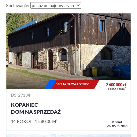
Sortowanie:
OFERTA NA WYŁĄCZNOŚĆ
2 600 000
zł
2
1 645,57 zł/m
DS-29184
KOPANIEC
DOM NA SPRZEDAŻ
14 POKOI
1 580,00 M²
DODAJ
DO NOTATNIKA