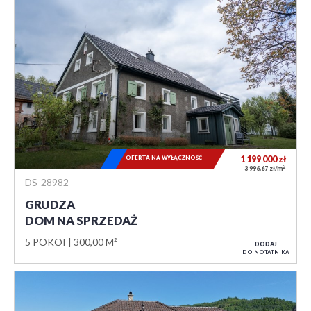
OFERTA NA WYŁĄCZNOŚĆ
1 199 000
zł
2
3 996,67 zł/m
DS-28982
GRUDZA
DOM NA SPRZEDAŻ
5 POKOI
300,00 M²
DODAJ
DO NOTATNIKA