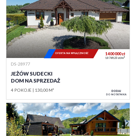
OFERTA NA WYŁĄCZNOŚĆ
1 400 000
zł
2
10 769,23 zł/m
DS-28977
JEŻÓW SUDECKI
DOM NA SPRZEDAŻ
4 POKOJE
130,00 M²
DODAJ
DO NOTATNIKA