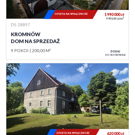
OFERTA NA WYŁĄCZNOŚĆ
1 990 000
zł
2
9 950,00 zł/m
DS-28897
KROMNÓW
DOM NA SPRZEDAŻ
9 POKOI
200,00 M²
DODAJ
DO NOTATNIKA
OFERTA NA WYŁĄCZNOŚĆ
620 000
zł