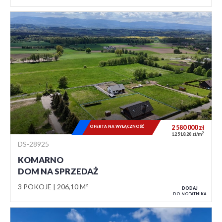
OFERTA NA WYŁĄCZNOŚĆ
2 580 000
zł
2
12 518,20 zł/m
DS-28925
KOMARNO
DOM NA SPRZEDAŻ
3 POKOJE
206,10 M²
DODAJ
DO NOTATNIKA