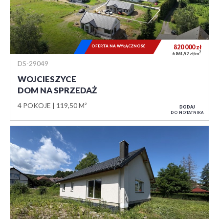
OFERTA NA WYŁĄCZNOŚĆ
820 000
zł
2
6 861,92 zł/m
DS-29049
WOJCIESZYCE
DOM NA SPRZEDAŻ
4 POKOJE
119,50 M²
DODAJ
DO NOTATNIKA