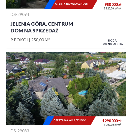
OFERTA NA WYŁĄCZNOŚĆ
980 000
zł
2
3 920,00 zł/m
DS-29094
JELENIA GÓRA, CENTRUM
DOM NA SPRZEDAŻ
9 POKOI
250,00 M²
DODAJ
DO NOTATNIKA
OFERTA NA WYŁĄCZNOŚĆ
1 290 000
zł
2
4 300,00 zł/m
DS-29083