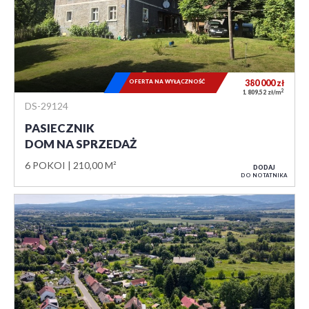
OFERTA NA WYŁĄCZNOŚĆ
380 000
zł
2
1 809,52 zł/m
DS-29124
PASIECZNIK
DOM NA SPRZEDAŻ
6 POKOI
210,00 M²
DODAJ
DO NOTATNIKA