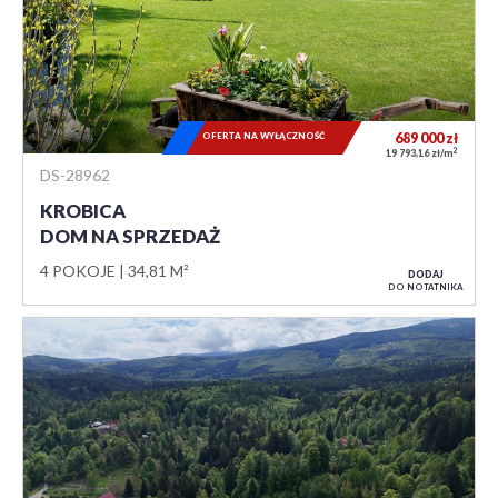
OFERTA NA WYŁĄCZNOŚĆ
689 000
zł
2
19 793,16 zł/m
DS-28962
KROBICA
DOM NA SPRZEDAŻ
4 POKOJE
34,81 M²
DODAJ
DO NOTATNIKA