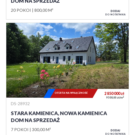
DOM NA SPRZEDAŻ
20 POKOI
800,00 M²
DODAJ
DO NOTATNIKA
OFERTA NA WYŁĄCZNOŚĆ
2 850 000
zł
2
9 500,00 zł/m
DS-28932
STARA KAMIENICA, NOWA KAMIENICA
DOM NA SPRZEDAŻ
7 POKOI
300,00 M²
DODAJ
DO NOTATNIKA