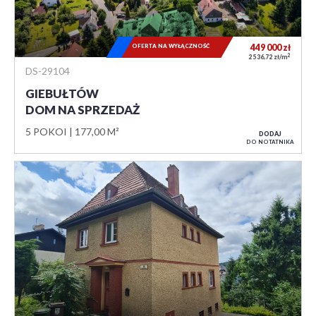
OFERTA NA WYŁĄCZNOŚĆ
449 000
zł
2
2 536,72 zł/m
DS-29104
GIEBUŁTÓW
DOM NA SPRZEDAŻ
5 POKOI
177,00 M²
DODAJ
DO NOTATNIKA