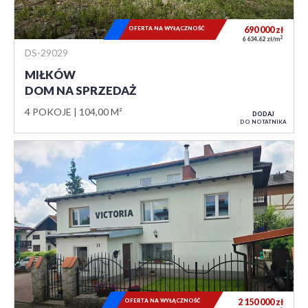
OFERTA NA WYŁĄCZNOŚĆ
690 000
zł
2
6 634,62 zł/m
DS-29029
MIŁKÓW
DOM NA SPRZEDAŻ
4 POKOJE
104,00 M²
DODAJ
DO NOTATNIKA
OFERTA NA WYŁĄCZNOŚĆ
2 150 000
zł