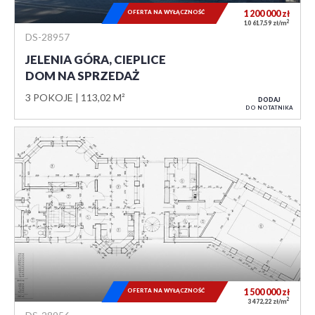
OFERTA NA WYŁĄCZNOŚĆ
1 200 000
zł
2
10 617,59 zł/m
DS-28957
JELENIA GÓRA, CIEPLICE
DOM NA SPRZEDAŻ
3 POKOJE
113,02 M²
DODAJ
DO NOTATNIKA
OFERTA NA WYŁĄCZNOŚĆ
1 500 000
zł
2
3 472,22 zł/m