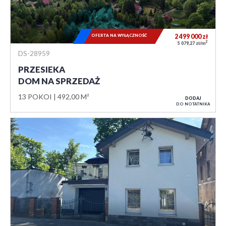
OFERTA NA WYŁĄCZNOŚĆ
2 499 000
zł
2
5 079,27 zł/m
DS-28959
PRZESIEKA
DOM NA SPRZEDAŻ
13 POKOI
492,00 M²
DODAJ
DO NOTATNIKA