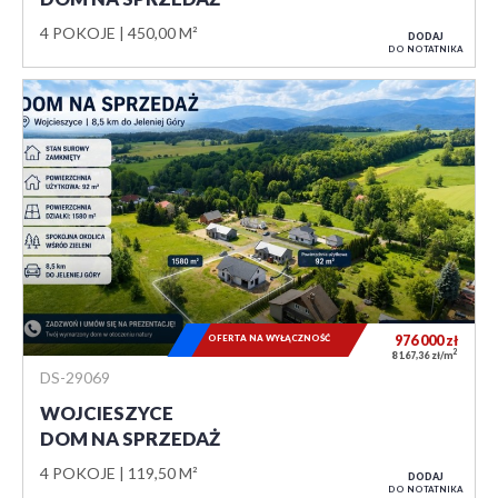
4 POKOJE
450,00 M²
DODAJ
DO NOTATNIKA
OFERTA NA WYŁĄCZNOŚĆ
976 000
zł
2
8 167,36 zł/m
DS-29069
WOJCIESZYCE
DOM NA SPRZEDAŻ
4 POKOJE
119,50 M²
DODAJ
DO NOTATNIKA