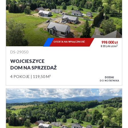
OFERTA NA WYŁĄCZNOŚĆ
998 000
zł
2
8 351,46 zł/m
DS-29050
WOJCIESZYCE
DOM NA SPRZEDAŻ
4 POKOJE
119,50 M²
DODAJ
DO NOTATNIKA