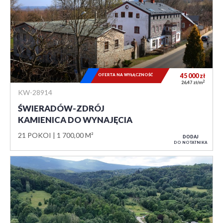
OFERTA NA WYŁĄCZNOŚĆ
45 000
zł
2
26,47 zł/m
KW-28914
ŚWIERADÓW-ZDRÓJ
KAMIENICA DO WYNAJĘCIA
21 POKOI
1 700,00 M²
DODAJ
DO NOTATNIKA