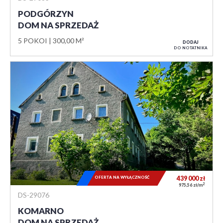
PODGÓRZYN
DOM NA SPRZEDAŻ
5 POKOI
300,00 M²
DODAJ
DO NOTATNIKA
OFERTA NA WYŁĄCZNOŚĆ
439 000
zł
2
975,56 zł/m
DS-29076
KOMARNO
DOM NA SPRZEDAŻ