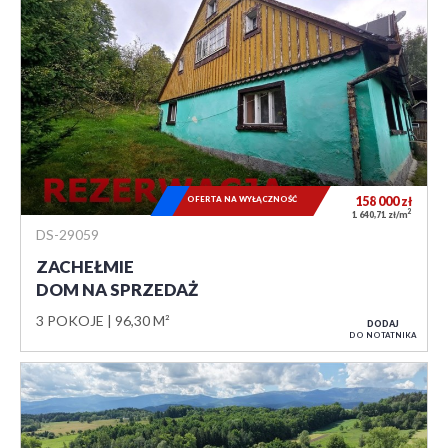
OFERTA NA WYŁĄCZNOŚĆ
158 000
zł
2
1 640,71 zł/m
DS-29059
ZACHEŁMIE
DOM NA SPRZEDAŻ
3 POKOJE
96,30 M²
DODAJ
DO NOTATNIKA