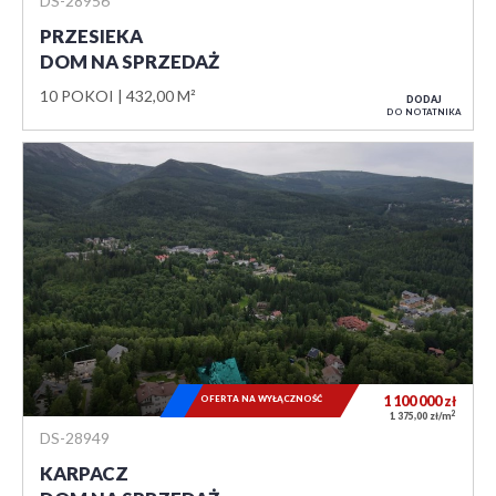
DS-28956
PRZESIEKA
DOM NA SPRZEDAŻ
10 POKOI
432,00 M²
DODAJ
DO NOTATNIKA
OFERTA NA WYŁĄCZNOŚĆ
1 100 000
zł
2
1 375,00 zł/m
DS-28949
KARPACZ