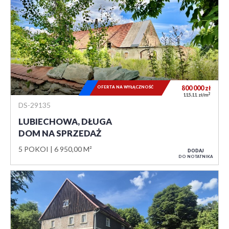
OFERTA NA WYŁĄCZNOŚĆ
800 000
zł
2
115,11 zł/m
DS-29135
LUBIECHOWA, DŁUGA
DOM NA SPRZEDAŻ
5 POKOI
6 950,00 M²
DODAJ
DO NOTATNIKA