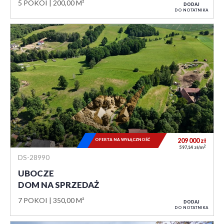
5 POKOI
200,00 M²
DODAJ
DO NOTATNIKA
OFERTA NA WYŁĄCZNOŚĆ
209 000
zł
2
597,14 zł/m
DS-28990
UBOCZE
DOM NA SPRZEDAŻ
7 POKOI
350,00 M²
DODAJ
DO NOTATNIKA