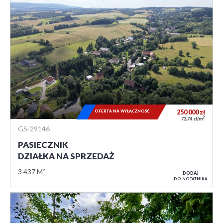
OFERTA NA WYŁĄCZNOŚĆ
250 000
zł
2
72,74 zł/m
GS-29146
PASIECZNIK
DZIAŁKA NA SPRZEDAŻ
3 437 M²
DODAJ
DO NOTATNIKA