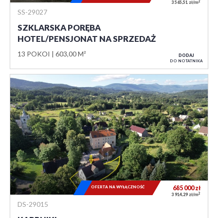
2
3 565,51 zł/m
SS-29027
SZKLARSKA PORĘBA
HOTEL/PENSJONAT NA SPRZEDAŻ
13 POKOI
603,00 M²
DODAJ
DO NOTATNIKA
OFERTA NA WYŁĄCZNOŚĆ
685 000
zł
2
3 914,29 zł/m
DS-29015