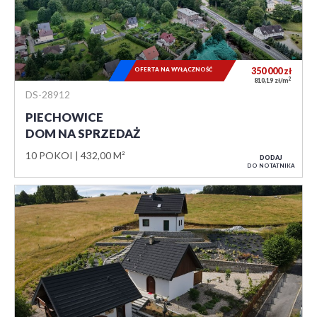
OFERTA NA WYŁĄCZNOŚĆ
350 000
zł
2
810,19 zł/m
DS-28912
PIECHOWICE
DOM NA SPRZEDAŻ
10 POKOI
432,00 M²
DODAJ
DO NOTATNIKA