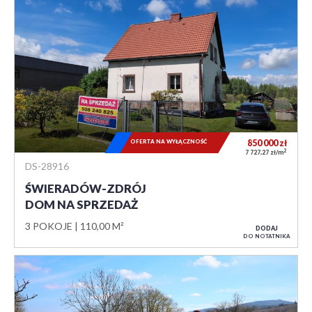
OFERTA NA WYŁĄCZNOŚĆ
850 000
zł
2
7 727,27 zł/m
DS-28916
ŚWIERADÓW-ZDRÓJ
DOM NA SPRZEDAŻ
3 POKOJE
110,00 M²
DODAJ
DO NOTATNIKA