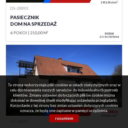
2
2 952,38 zł/m
DS-28893
PASIECZNIK
DOM NA SPRZEDAŻ
6 POKOI
210,00 M²
DODAJ
DO NOTATNIKA
Ta strona wykorzystuje pliki cookies w celach statystycznych oraz w
celu dostosowania naszych serwisów do indywidualnych potrzeb
klientów. Zmiany ustawień dotyczących plików cookie można
dokonać w dowolnej chwili modyfikując ustawienia przeglądarki.
Korzystanie z tej strony bez zmian ustawień dotyczących cookies
oznacza, że będą one zapisane w pamięci urządzenia.
OFERTA NA WYŁĄCZNOŚĆ
890 000
zł
2
3 560,00 zł/m
rozumiem
DS-28885