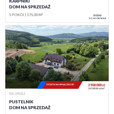
KARPNIKI
DOM NA SPRZEDAŻ
5 POKOI
175,00 M²
DODAJ
DO NOTATNIKA
OFERTA NA WYŁĄCZNOŚĆ
2 900 000
zł
2
14 500,00 zł/m
DS-29012
PUSTELNIK
DOM NA SPRZEDAŻ