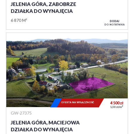
JELENIA GÓRA, ZABOBRZE
DZIAŁKA DO WYNAJĘCIA
6 870 M²
DODAJ
DO NOTATNIKA
OFERTA NA WYŁĄCZNOŚĆ
4 500
zł
2
1,50 zł/m
GW-27375
JELENIA GÓRA, MACIEJOWA
DZIAŁKA DO WYNAJĘCIA