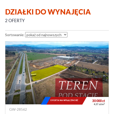
DZIAŁKI DO WYNAJĘCIA
2 OFERTY
Sortowanie:
OFERTA NA WYŁĄCZNOŚĆ
30 000
zł
2
4,37 zł/m
GW-28562