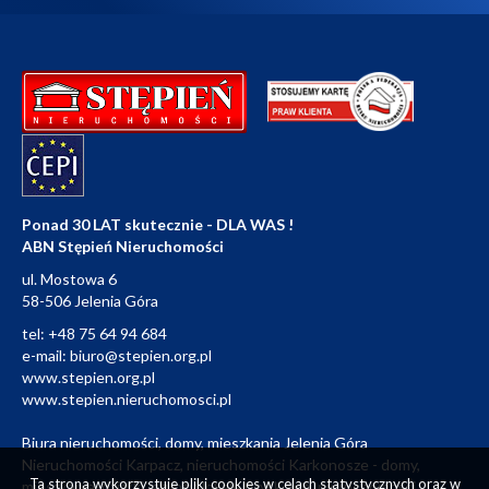
Ponad 30 LAT skutecznie - DLA WAS !
ABN Stępień Nieruchomości
ul. Mostowa 6
58-506 Jelenia Góra
tel:
+48 75 64 94 684
e-mail:
biuro@stepien.org.pl
www.stepien.org.pl
www.stepien.nieruchomosci.pl
Biura nieruchomości, domy, mieszkania Jelenia Góra
Nieruchomości Karpacz, nieruchomości Karkonosze - domy,
Ta strona wykorzystuje pliki cookies w celach statystycznych oraz w
mieszkania, działki, grunty, lokale użytkowe, nieruchomości