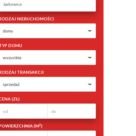
RODZAJ NIERUCHOMOŚCI
domy
TYP DOMU
wszystkie
RODZAJ TRANSAKCJI
sprzedaż
CENA (ZŁ)
2
POWIERZCHNIA (M
)