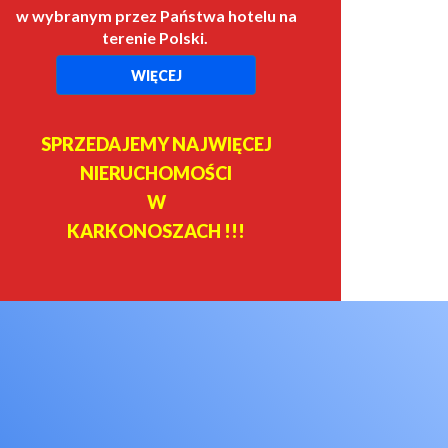
w wybranym przez Państwa hotelu na
terenie Polski.
WIĘCEJ
SPRZEDAJEMY NAJWIĘCEJ
NIERUCHOMOŚCI
W
KARKONOSZACH !!!