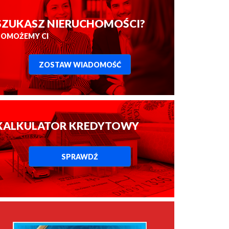
SZUKASZ NIERUCHOMOŚCI?
POMOŻEMY CI
ZOSTAW WIADOMOŚĆ
KALKULATOR KREDYTOWY
SPRAWDŹ