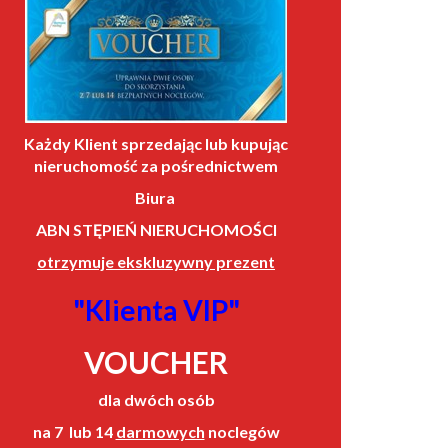
Każdy Klient sprzedając lub kupując
nieruchomość za pośrednictwem
Biura
ABN STĘPIEŃ NIERUCHOMOŚCI
otrzymuje ekskluzywny prezent
"Klienta VIP"
VOUCHER
dla dwóch osób
na 7 lub 14
darmowych
noclegów