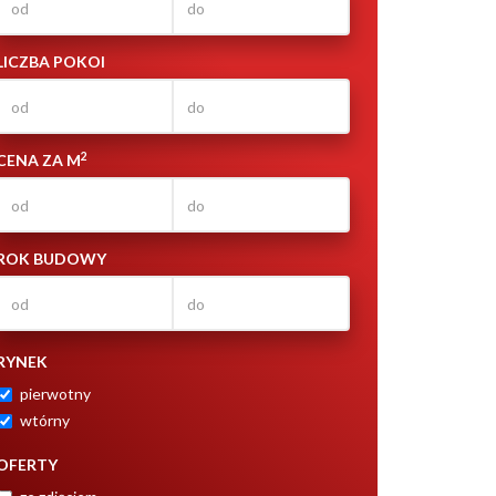
LICZBA POKOI
2
CENA ZA M
ROK BUDOWY
RYNEK
pierwotny
wtórny
OFERTY