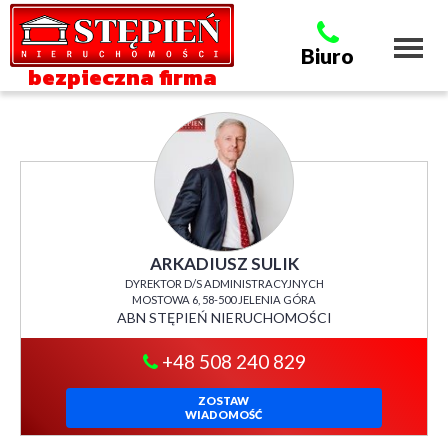
Toggl
Biuro
naviga
bezpieczna firma
ARKADIUSZ SULIK
DYREKTOR D/S ADMINISTRACYJNYCH
MOSTOWA 6, 58-500 JELENIA GÓRA
ABN STĘPIEŃ NIERUCHOMOŚCI
+48 508 240 829
ZOSTAW
WIADOMOŚĆ