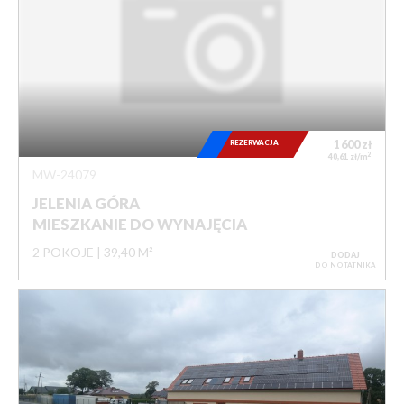
REZERWACJA
1 600
zł
2
40,61 zł/m
MW-24079
JELENIA GÓRA
MIESZKANIE DO WYNAJĘCIA
2 POKOJE
39,40 M²
DODAJ
DO NOTATNIKA