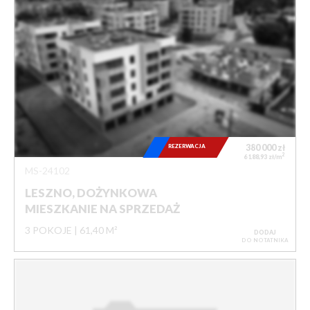
REZERWACJA
380 000
zł
2
6 188,93 zł/m
MS-24102
LESZNO, DOŻYNKOWA
MIESZKANIE NA SPRZEDAŻ
3 POKOJE
61,40 M²
DODAJ
DO NOTATNIKA