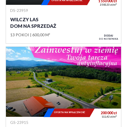
OFERTA NA WYŁĄCZNOŚĆ
1 550 000
zł
2
2 583,33 zł/m
DS-23959
WILCZY LAS
DOM NA SPRZEDAŻ
13 POKOI
600,00 M²
DODAJ
DO NOTATNIKA
OFERTA NA WYŁĄCZNOŚĆ
200 000
zł
2
111,42 zł/m
GS-23915