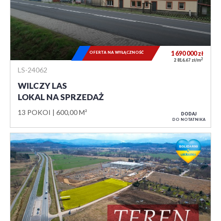
OFERTA NA WYŁĄCZNOŚĆ
1 690 000
zł
2
2 816,67 zł/m
LS-24062
WILCZY LAS
LOKAL NA SPRZEDAŻ
13 POKOI
600,00 M²
DODAJ
DO NOTATNIKA