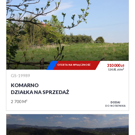
OFERTA NA WYŁĄCZNOŚĆ
310 000
zł
2
114,81 zł/m
GS-19989
KOMARNO
DZIAŁKA NA SPRZEDAŻ
2 700 M²
DODAJ
DO NOTATNIKA