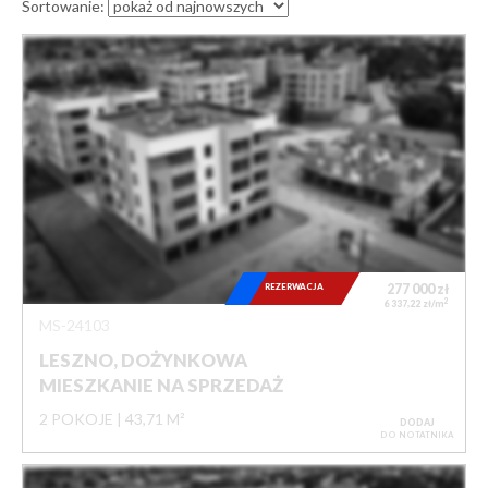
Sortowanie:
REZERWACJA
277 000
zł
2
6 337,22 zł/m
MS-24103
LESZNO, DOŻYNKOWA
MIESZKANIE NA SPRZEDAŻ
2 POKOJE
43,71 M²
DODAJ
DO NOTATNIKA