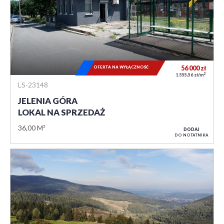
OFERTA NA WYŁĄCZNOŚĆ
56 000
zł
2
1 555,56 zł/m
LS-23148
JELENIA GÓRA
LOKAL NA SPRZEDAŻ
36,00 M²
DODAJ
DO NOTATNIKA