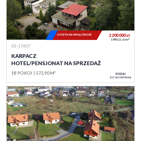
OFERTA NA WYŁĄCZNOŚĆ
2 200 000
zł
2
3 840,11 zł/m
SS-17607
KARPACZ
HOTEL/PENSJONAT NA SPRZEDAŻ
18 POKOI
572,90 M²
DODAJ
DO NOTATNIKA