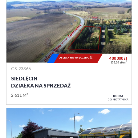
OFERTA NA WYŁĄCZNOŚĆ
400 000
zł
2
153,20 zł/m
GS-23366
SIEDLĘCIN
DZIAŁKA NA SPRZEDAŻ
2 611 M²
DODAJ
DO NOTATNIKA