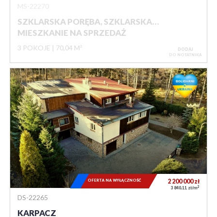
MS-22270
SZKLARSKA PORĘBA, SZKLARSKA…
MIESZKANIE NA SPRZEDAŻ
3 POKOJE
70,04 M²
DODAJ
DO NOTATNIKA
OFERTA NA WYŁĄCZNOŚĆ
2 200 000
zł
2
3 840,11 zł/m
DS-22265
KARPACZ