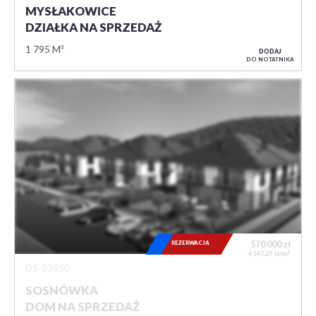
MYSŁAKOWICE
DZIAŁKA NA SPRZEDAŻ
1 795 M²
DODAJ
DO NOTATNIKA
REZERWACJA
570 000
zł
2
4 547,27 zł/m
DS-23850
SOSNÓWKA
DOM NA SPRZEDAŻ