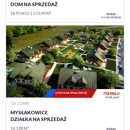
DOM NA SPRZEDAŻ
18 POKOI
572,90 M²
DODAJ
DO NOTATNIKA
OFERTA NA WYŁĄCZNOŚĆ
758 486
zł
2
47,00 zł/m
GS-21888
MYSŁAKOWICE
DZIAŁKA NA SPRZEDAŻ
16 138 M²
DODAJ