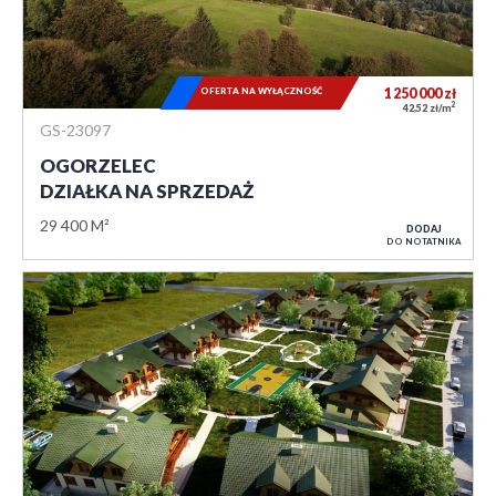
OFERTA NA WYŁĄCZNOŚĆ
1 250 000
zł
2
42,52 zł/m
GS-23097
OGORZELEC
DZIAŁKA NA SPRZEDAŻ
29 400 M²
DODAJ
DO NOTATNIKA