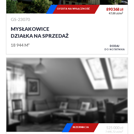
OFERTA NA WYŁĄCZNOŚĆ
890 368
zł
2
47,00 zł/m
GS-23070
MYSŁAKOWICE
DZIAŁKA NA SPRZEDAŻ
18 944 M²
DODAJ
DO NOTATNIKA
REZERWACJA
525 000
zł
2
7 495,72 zł/m