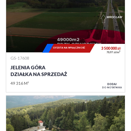
OFERTA NA WYŁĄCZNOŚĆ
3 500 000
zł
2
70,97 zł/m
GS-17608
JELENIA GÓRA
DZIAŁKA NA SPRZEDAŻ
49 316 M²
DODAJ
DO NOTATNIKA