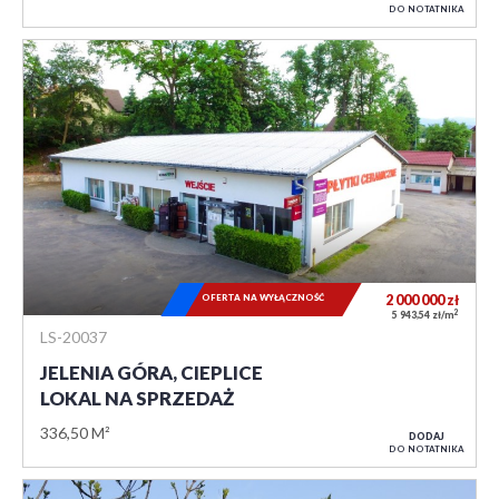
DO NOTATNIKA
OFERTA NA WYŁĄCZNOŚĆ
2 000 000
zł
2
5 943,54 zł/m
LS-20037
JELENIA GÓRA, CIEPLICE
LOKAL NA SPRZEDAŻ
336,50 M²
DODAJ
DO NOTATNIKA