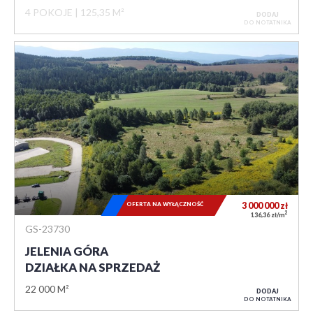
4 POKOJE
125,35 M²
DODAJ
DO NOTATNIKA
OFERTA NA WYŁĄCZNOŚĆ
3 000 000
zł
2
136,36 zł/m
GS-23730
JELENIA GÓRA
DZIAŁKA NA SPRZEDAŻ
22 000 M²
DODAJ
DO NOTATNIKA