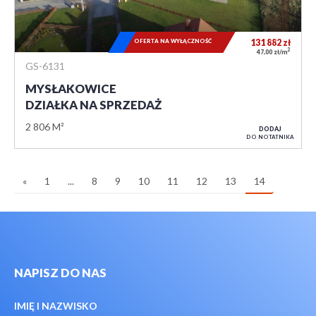
OFERTA NA WYŁĄCZNOŚĆ
131 882
zł
2
47,00 zł/m
GS-6131
MYSŁAKOWICE
DZIAŁKA NA SPRZEDAŻ
2 806 M²
DODAJ
DO NOTATNIKA
«
1
...
8
9
10
11
12
13
14
NAPISZ DO NAS
IMIĘ I NAZWISKO