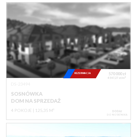
REZERWACJA
570 000
zł
2
4 547,27 zł/m
DS-23494
SOSNÓWKA
DOM NA SPRZEDAŻ
4 POKOJE
125,35 M²
DODAJ
DO NOTATNIKA