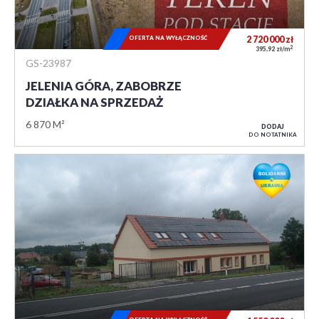
OFERTA NA WYŁĄCZNOŚĆ
2 720 000
zł
2
395,92 zł/m
GS-23987
JELENIA GÓRA, ZABOBRZE
DZIAŁKA NA SPRZEDAŻ
6 870 M²
DODAJ
DO NOTATNIKA