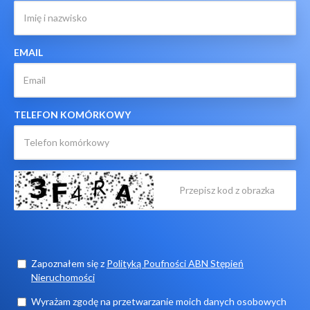
EMAIL
TELEFON KOMÓRKOWY
Zapoznałem się z
Polityką Poufności ABN Stępień
Nieruchomości
Wyrażam zgodę na przetwarzanie moich danych osobowych